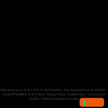
DIBA Electronics Srl © C.F/P.I. IT10067250968 • Reg. Imprese R.E.A. MI 2502077 •
®
D-U-N-S
NUMBER 43-872-4934 •
Privacy Policy
•
Cookie Policy
•
Condizioni di
vendita
•
Politica Aziendale di Qualità