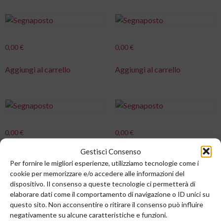
0,00
€
0,00
€
Aggiungi al carrello
Aggiungi al carrello
0,00
€
0,00
€
Gestisci Consenso
Aggiungi al carrello
Aggiungi al carrello
Per fornire le migliori esperienze, utilizziamo tecnologie come i
cookie per memorizzare e/o accedere alle informazioni del
dispositivo. Il consenso a queste tecnologie ci permetterà di
elaborare dati come il comportamento di navigazione o ID unici su
questo sito. Non acconsentire o ritirare il consenso può influire
negativamente su alcune caratteristiche e funzioni.
0,00
€
0,00
€