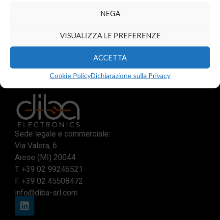
NEGA
Aggiungi al carrello
Aggiungi al carrello
VISUALIZZA LE PREFERENZE
ACCETTA
Cookie Policy
Dichiarazione sulla Privacy
Sede legale e commerciale:
Via Valera, 6
Arese (MI) 20044
T.
+39 02 99246521
F. +39 02 45508472
info@diba-srl.com