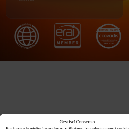
dispositivo. Il consenso a queste tecnologie ci permetterà di
elaborare dati come il comportamento di navigazione o ID unici su
questo sito. Non acconsentire o ritirare il consenso può influire
negativamente su alcune caratteristiche e funzioni.
NEGA
VISUALIZZA LE PREFERENZE
ACCETTA
Cookie Policy
Dichiarazione sulla Privacy