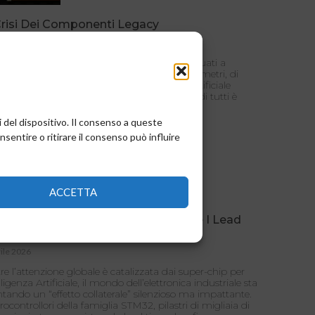
Crisi Dei Componenti Legacy
gio 2026
ondo dell’elettronica industriale, siamo abituati a
rrere il futuro. Si parla di microchip a 3 nanometri, di
ze di calcolo sbalorditive e di Intelligenza Artificiale
rata in ogni sensore. Ma mentre lo sguardo di tutti è
o verso l’alto,
i del dispositivo. Il consenso a queste
entire o ritirare il consenso può influire
ACCETTA
 E L’effetto Domino Dell’AI: Perché I Lead
e Sono Tornati A 52 Settimane?
ile 2026
e l’attenzione globale è catalizzata dai super-chip per
elligenza Artificiale, il mondo dell’elettronica industriale sta
ntando un “effetto collaterale” silenzioso ma impattante.
rocontrollori della famiglia STM32, pilastri di migliaia di