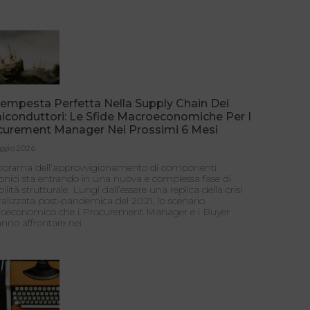
empesta Perfetta Nella Supply Chain Dei
iconduttori: Le Sfide Macroeconomiche Per I
curement Manager Nei Prossimi 6 Mesi
ggio 2026
anorama dell’approvvigionamento di componenti
ronici sta entrando in una nuova e complessa fase di
bilità strutturale. Lungi dall’essere una replica della crisi
alizzata post-pandemica del 2021, lo scenario
oeconomico che i Procurement Manager e i Buyer
nno affrontare nei