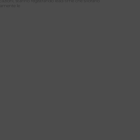
cazioni, stanno registrando lead time che sfiorano
amente le