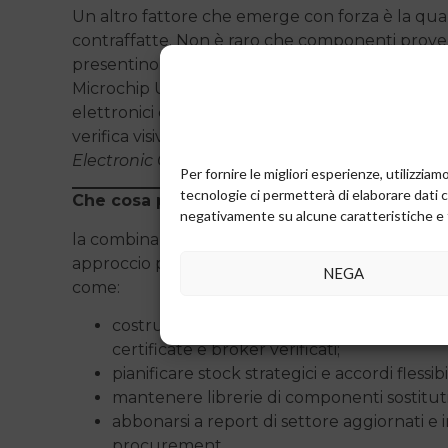
Un altro fattore che emerge con forza è la qualità
contraffatte. Non è raro che componenti proveni
presentino difetti, problemi di origine, o caratte
Microchip USA, in uno dei suoi white paper pi
elettronici contraffatti, insiste sull’importanza di
verifica visiva, audit dei fornitori, certificazioni.
Electronic Components
).
Per fornire le migliori esperienze, utilizzi
tecnologie ci permetterà di elaborare dati 
Che cosa può fare un ufficio procurement p
negativamente su alcune caratteristiche e 
la combinazione di lead time variabili, obsolesc
approccio proattivo agli acquisti. Gli uffici pro
NEGA
come:
costruire mappe multi-tier dei fornitori, con
certificate e broker verificati;
pianificare stock strategici e accordi flessib
mantenere librerie di componenti sostitutivi
abbonarsi a report di settore aggiornati e 
procurement.