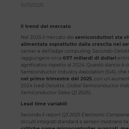
10/13/2025
Il trend del mercato
Nel 2025 il mercato dei
semiconduttori sta vi
alimentata soprattutto dalla crescita nei sett
center e dell’edge computing. Secondo Deloitte,
raggiungere circa
697 miliardi di dollari
entro
significativo rispetto al 2024. Questo slancio è
Semiconductor Industry Association (SIA), che 
nel primo trimestre del 2025
, con un aumento
2024 (vedi Deloitte,
Global Semiconductor Indu
Semiconductor Sales Q1 2025
).
Lead time variabili
Secondo il report
Q3 2025 Electronic Compone
circuiti integrati standard e sensori mostrano t
critiche come microcontroller avanzati, me