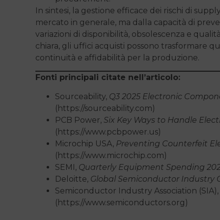
In sintesi, la gestione efficace dei rischi di sup
mercato in generale, ma dalla capacità di prev
variazioni di disponibilità, obsolescenza e qual
chiara, gli uffici acquisti possono trasformare q
continuità e affidabilità per la produzione.
Fonti principali citate nell’articolo:
Sourceability,
Q3 2025 Electronic Compon
(https://sourceability.com)
PCB Power,
Six Key Ways to Handle Elec
(https://www.pcbpower.us)
Microchip USA,
Preventing Counterfeit E
(https://www.microchip.com)
SEMI,
Quarterly Equipment Spending 20
Deloitte,
Global Semiconductor Industry 
Semiconductor Industry Association (SIA)
(https://www.semiconductors.org)