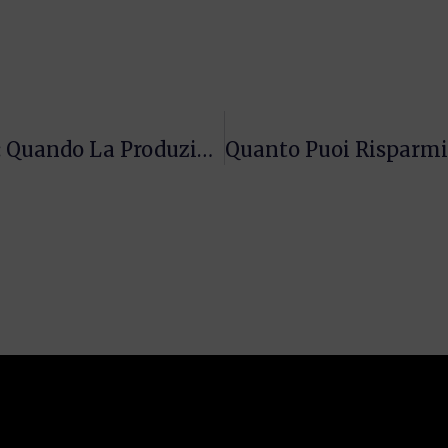
Componenti Elettronici Introvabili: Quando La Produzione Si Ferma (e Come Evitarlo)