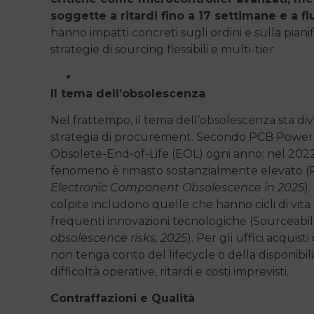
soggette a ritardi fino a 17 settimane e a fl
hanno impatti concreti sugli ordini e sulla pian
strategie di sourcing flessibili e multi-tier.
Il tema dell’obsolescenza
Nel frattempo, il tema dell’obsolescenza sta d
strategia di procurement. Secondo PCB Power, m
Obsolete-End-of-Life (EOL) ogni anno: nel 202
fenomeno è rimasto sostanzialmente elevato 
Electronic Component Obsolescence in 2025
)
colpite includono quelle che hanno cicli di vit
frequenti innovazioni tecnologiche (Sourceabili
obsolescence risks, 2025
). Per gli uffici acqui
non tenga conto del lifecycle o della disponibi
difficoltà operative, ritardi e costi imprevisti.
Contraffazioni e Qualità