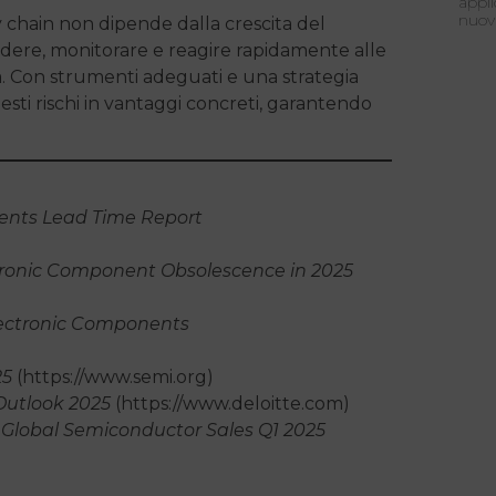
appli
nuov
ply chain non dipende dalla crescita del
edere, monitorare e reagire rapidamente alle
ità. Con strumenti adeguati e una strategia
uesti rischi in vantaggi concreti, garantendo
ents Lead Time Report
tronic Component Obsolescence in 2025
lectronic Components
25
(https://www.semi.org)
Outlook 2025
(https://www.deloitte.com)
,
Global Semiconductor Sales Q1 2025