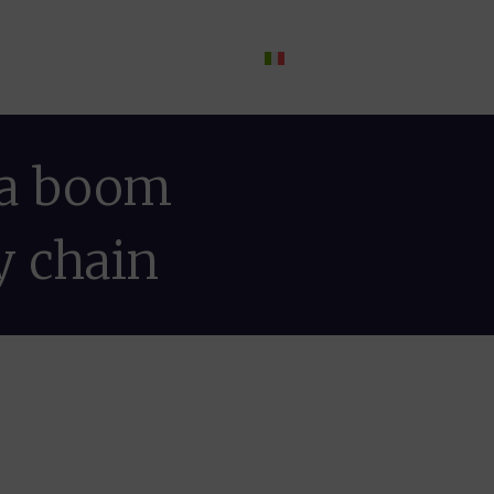
Blog
Contatti
ra boom
ly chain