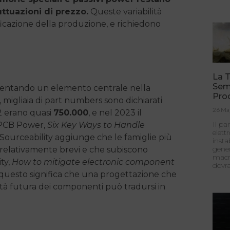
uttuazioni di prezzo.
Queste variabilità
ificazione della produzione, e richiedono
La T
Sem
iventando un elemento centrale nella
Pro
igliaia di part numbers sono dichiarati
26 Ma
2 erano quasi
750.000
, e nel 2023 il
Il p
(PCB Power,
Six Key Ways to Handle
elett
. Sourceability aggiunge che le famiglie più
insta
gener
a relativamente brevi e che subiscono
macr
ty,
How to mitigate electronic component
dovra
sti questo significa che una progettazione che
lità futura dei componenti può tradursi in