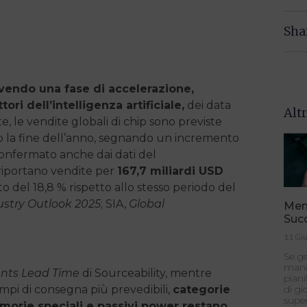
Sha
vendo una fase di accelerazione,
ori dell’intelligenza artificiale,
dei data
Altr
 le vendite globali di chip sono previste
 la fine dell’anno, segnando un incremento
 confermato anche dai dati del
riportano vendite per
167,7 miliardi USD
 del 18,8 % rispetto allo stesso periodo del
stry Outlook 2025
; SIA,
Global
Memo
Suc
11 Gi
Se ge
manif
nts Lead Time
di Sourceability, mentre
piani
empi di consegna più prevedibili,
categorie
di gi
super
morie speciali e passivi power restano