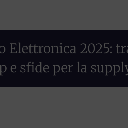
Home
Chi siamo
Servizi_OLD
o Elettronica 2025: t
p e sfide per la supp