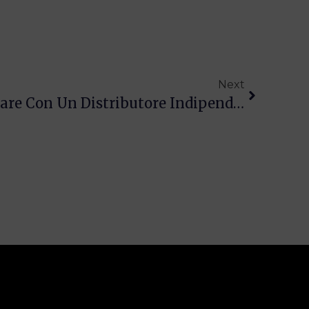
Next
Quanto Puoi Risparmiare Con Un Distributore Indipendente Affidabile? Molto Più Di Quanto Pensi