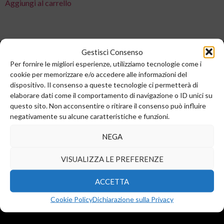
Aggiungi al carrello
Gestisci Consenso
Per fornire le migliori esperienze, utilizziamo tecnologie come i
cookie per memorizzare e/o accedere alle informazioni del
dispositivo. Il consenso a queste tecnologie ci permetterà di
elaborare dati come il comportamento di navigazione o ID unici su
questo sito. Non acconsentire o ritirare il consenso può influire
negativamente su alcune caratteristiche e funzioni.
Sede legale e commerciale:
Via Valera, 6
NEGA
Arese (MI) 20044
T.
+39 02 99246521
VISUALIZZA LE PREFERENZE
F. +39 02 45508472
info@diba-srl.com
ACCETTA
Cookie Policy
Dichiarazione sulla Privacy