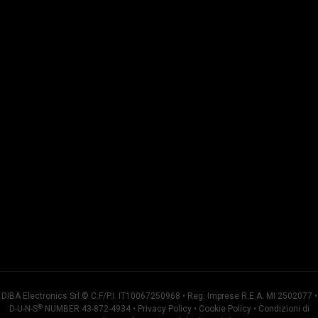
DIBA Electronics Srl © C.F/P.I. IT10067250968 • Reg. Imprese R.E.A. MI 2502077 •
®
D-U-N-S
NUMBER 43-872-4934 •
Privacy Policy
•
Cookie Policy
•
Condizioni di