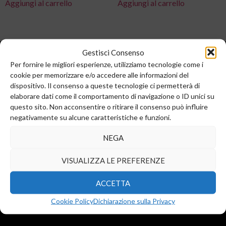
Aggiungi al carrello
Aggiungi al carrello
Gestisci Consenso
Per fornire le migliori esperienze, utilizziamo tecnologie come i
cookie per memorizzare e/o accedere alle informazioni del
dispositivo. Il consenso a queste tecnologie ci permetterà di
elaborare dati come il comportamento di navigazione o ID unici su
questo sito. Non acconsentire o ritirare il consenso può influire
negativamente su alcune caratteristiche e funzioni.
Sede legale e commerciale:
Via Valera, 6
NEGA
Arese (MI) 20044
T.
+39 02 99246521
VISUALIZZA LE PREFERENZE
F. +39 02 45508472
info@diba-srl.com
ACCETTA
Cookie Policy
Dichiarazione sulla Privacy