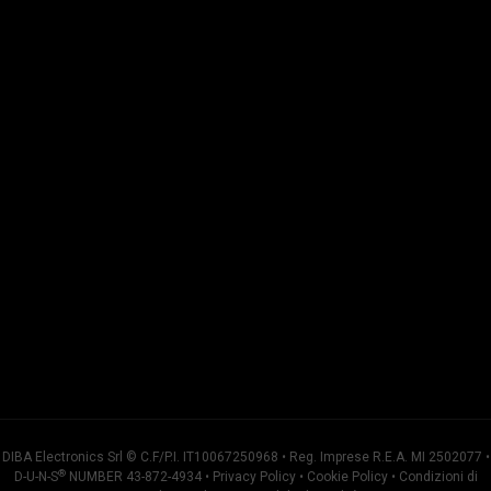
DIBA Electronics Srl © C.F/P.I. IT10067250968 • Reg. Imprese R.E.A. MI 2502077 •
®
D-U-N-S
NUMBER 43-872-4934 •
Privacy Policy
•
Cookie Policy
•
Condizioni di