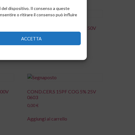
i del dispositivo. Il consenso a queste
entire o ritirare il consenso può influire
 25V
COND.CER.S 10PF COG 5% 50V
1206
ACCETTA
0,00
€
Aggiungi al carrello
100V
COND.CER.S 15PF COG 5% 25V
0603
0,00
€
Aggiungi al carrello