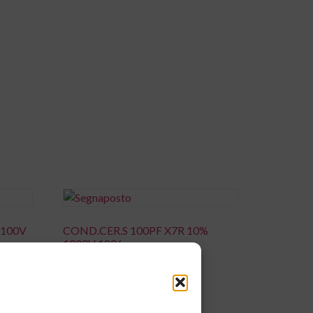
 100V
COND.CER.S 100PF X7R 10%
1000V 1206
0,00
€
Aggiungi al carrello