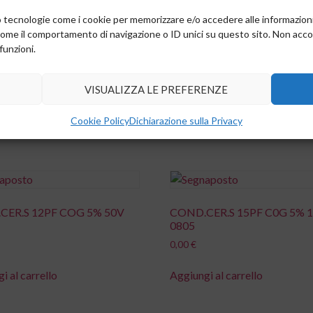
amo tecnologie come i cookie per memorizzare e/o accedere alle informazion
come il comportamento di navigazione o ID unici su questo sito. Non accons
funzioni.
CER.S 10NF X7R 10% 10V
COND.CER.S 10NF X7R 10%
0402
VISUALIZZA LE PREFERENZE
0,00
€
Cookie Policy
Dichiarazione sulla Privacy
i al carrello
Aggiungi al carrello
CER.S 12PF COG 5% 50V
COND.CER.S 15PF C0G 5% 
0805
0,00
€
i al carrello
Aggiungi al carrello