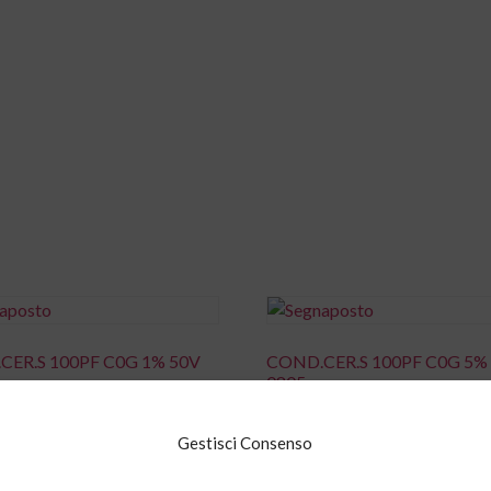
CER.S 100PF C0G 1% 50V
COND.CER.S 100PF C0G 5%
0805
0,00
€
Gestisci Consenso
i al carrello
Aggiungi al carrello