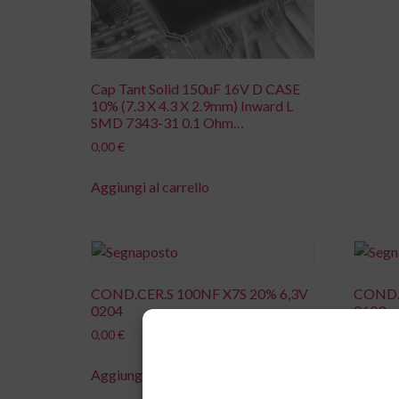
Cap Tant Solid 150uF 16V D CASE
10% (7.3 X 4.3 X 2.9mm) Inward L
SMD 7343-31 0.1 Ohm…
0,00
€
Aggiungi al carrello
COND.CER.S 100NF X7S 20% 6,3V
COND.
0204
0603
0,00
€
0,00
€
Aggiungi al carrello
Aggiung