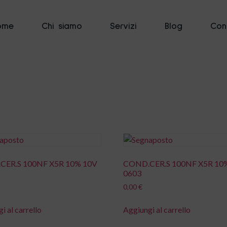
ome
Chi siamo
Servizi
Blog
Cont
CER.S 100NF X5R 10% 10V
COND.CER.S 100NF X5R 10%
0603
0,00
€
i al carrello
Aggiungi al carrello