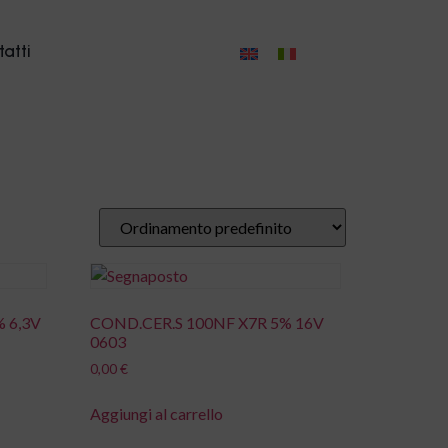
atti
 6,3V
COND.CER.S 100NF X7R 5% 16V
0603
0,00
€
Aggiungi al carrello