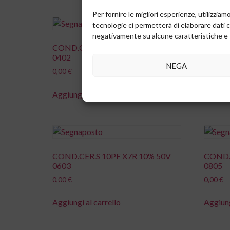
Per fornire le migliori esperienze, utilizzi
tecnologie ci permetterà di elaborare dati 
negativamente su alcune caratteristiche e 
COND.CER.S 100PF X7R 10% 25V
COND.
0402
0402
NEGA
0,00
€
0,00
€
Aggiungi al carrello
Aggiung
COND.CER.S 10PF X7R 10% 50V
COND.
0603
0805
0,00
€
0,00
€
Aggiungi al carrello
Aggiung