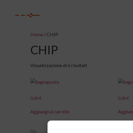
H
Home
/ CHIP
CHIP
Visualizzazione di 6 risultati
0,00
€
0,00
€
Aggiungi al carrello
Aggiung