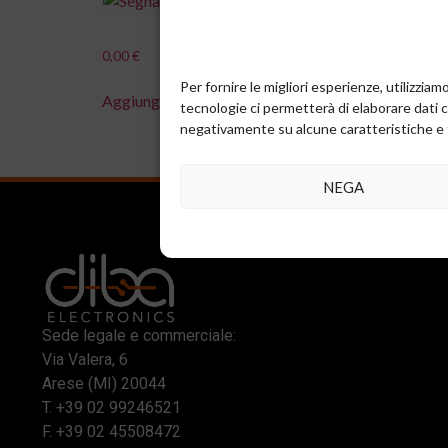
0,00
€
0,00
€
Per fornire le migliori esperienze, utilizzi
Aggiungi al carrello
Aggiung
tecnologie ci permetterà di elaborare dati 
negativamente su alcune caratteristiche e 
NEGA
Sede legale e commerciale:
Via Valera, 6
Arese (MI) 20044
T.
+39 02 99246521
F. +39 02 45508472