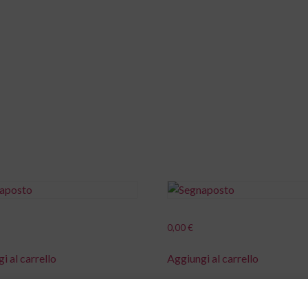
ome
Il metodo
Cosa facciamo
News
0,00
€
i al carrello
Aggiungi al carrello