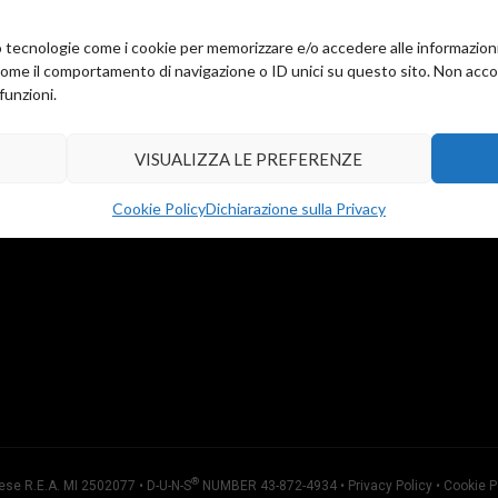
amo tecnologie come i cookie per memorizzare e/o accedere alle informazion
come il comportamento di navigazione o ID unici su questo sito. Non accons
funzioni.
VISUALIZZA LE PREFERENZE
Cookie Policy
Dichiarazione sulla Privacy
®
ese R.E.A. MI 2502077 • D-U-N-S
NUMBER 43-872-4934 •
Privacy Policy
•
Cookie P