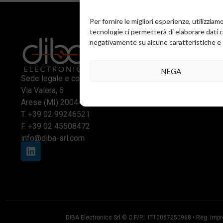
Per fornire le migliori esperienze, utilizzi
tecnologie ci permetterà di elaborare dati 
negativamente su alcune caratteristiche e 
NEGA
Sede legale e commerciale:
Via Valera, 6
Arese (MI) 20044
T.
+39 02 99246521
F. +39 02 45508472
info@diba-srl.com
DIBA Electronics Srl © C.F/P.I. IT10067250968 • Reg. Impr