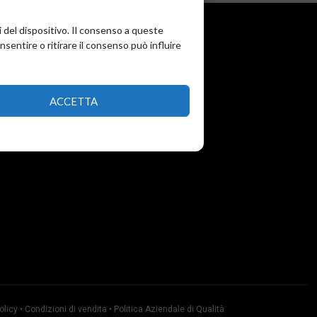
i del dispositivo. Il consenso a queste
entire o ritirare il consenso può influire
ACCETTA
olicy
•
Condizioni di vendita
•
Politica Aziendale di Qualità