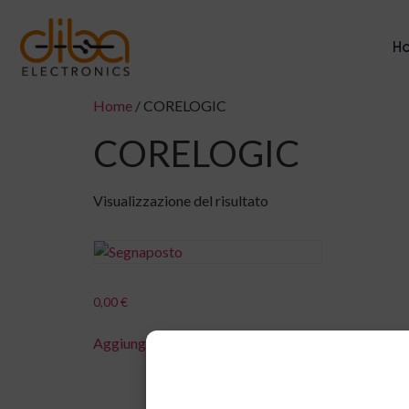
H
Home
/ CORELOGIC
CORELOGIC
Visualizzazione del risultato
0,00
€
Aggiungi al carrello