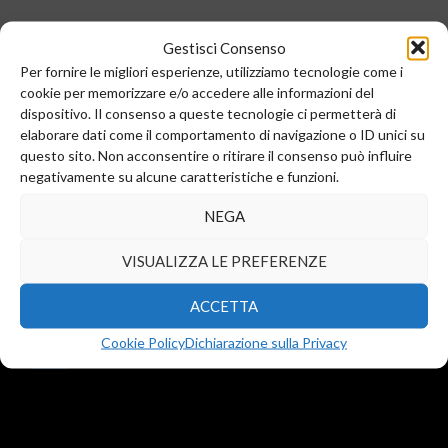
Gestisci Consenso
Per fornire le migliori esperienze, utilizziamo tecnologie come i
cookie per memorizzare e/o accedere alle informazioni del
dispositivo. Il consenso a queste tecnologie ci permetterà di
elaborare dati come il comportamento di navigazione o ID unici su
questo sito. Non acconsentire o ritirare il consenso può influire
negativamente su alcune caratteristiche e funzioni.
Sede legale e commerciale:
NEGA
Via Valera, 6
Arese (MI) 20044
VISUALIZZA LE PREFERENZE
T.
+39 02 99246521
F. +39 02 45508472
ACCETTA
info@diba-srl.com
Cookie Policy
Dichiarazione sulla Privacy