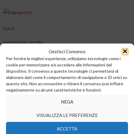
0,00
€
Aggiungi al carrello
Gestisci Consenso
Per fornire le migliori esperienze, utilizziamo tecnologie come i
cookie per memorizzare e/o accedere alle informazioni del
dispositivo. Il consenso a queste tecnologie ci permetterà di
elaborare dati come il comportamento di navigazione o ID unici su
questo sito. Non acconsentire o ritirare il consenso può influire
negativamente su alcune caratteristiche e funzioni.
NEGA
Sede legale e commerciale:
VISUALIZZA LE PREFERENZE
Via Valera, 6
Arese (MI) 20044
ACCETTA
T.
+39 02 99246521