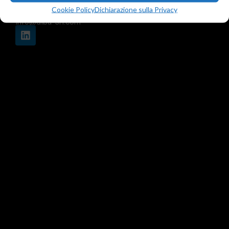
F. +39 02 45508472
Cookie Policy
Dichiarazione sulla Privacy
info@diba-srl.com