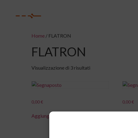
H
Home
/ FLATRON
FLATRON
Visualizzazione di 3 risultati
0,00
€
0,00
€
Aggiungi al carrello
Aggiung