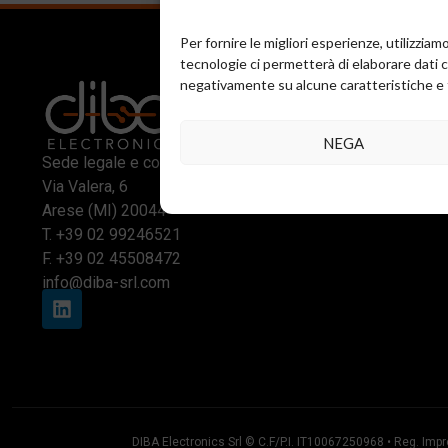
Per fornire le migliori esperienze, utilizzi
tecnologie ci permetterà di elaborare dati 
negativamente su alcune caratteristiche e 
NEGA
Sede legale e commerciale:
Via Valera, 6
Arese (MI) 20044
T.
+39 02 99246521
F. +39 02 45508472
info@diba-srl.com
DIBA Electronics Srl © C.F/P.I. IT10067250968 • Reg. Impr