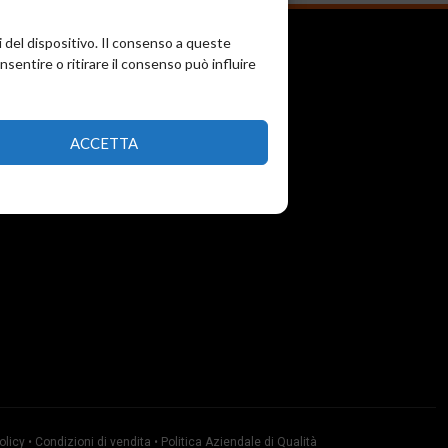
i del dispositivo. Il consenso a queste
entire o ritirare il consenso può influire
ACCETTA
olicy
•
Condizioni di vendita
•
Politica Aziendale di Qualità