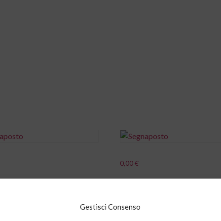
ome
Il metodo
Cosa facciamo
News
0,00
€
i al carrello
Aggiungi al carrello
Gestisci Consenso