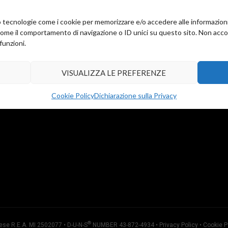
amo tecnologie come i cookie per memorizzare e/o accedere alle informazion
come il comportamento di navigazione o ID unici su questo sito. Non accons
funzioni.
VISUALIZZA LE PREFERENZE
Cookie Policy
Dichiarazione sulla Privacy
®
ese R.E.A. MI 2502077 • D-U-N-S
NUMBER 43-872-4934 •
Privacy Policy
•
Cookie P