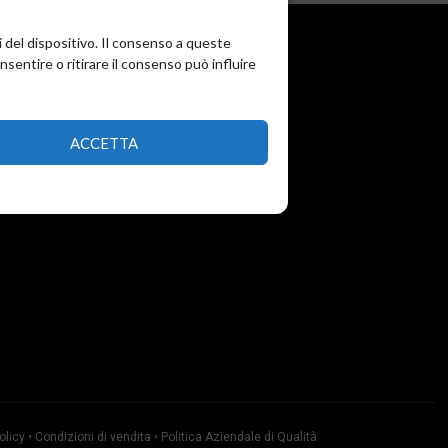
i del dispositivo. Il consenso a queste
entire o ritirare il consenso può influire
ACCETTA
olicy
•
Condizioni di vendita
•
Politica Aziendale di Qualità