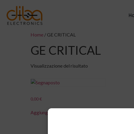
H
Home
/ GE CRITICAL
GE CRITICAL
Visualizzazione del risultato
0,00
€
Aggiungi al carrello