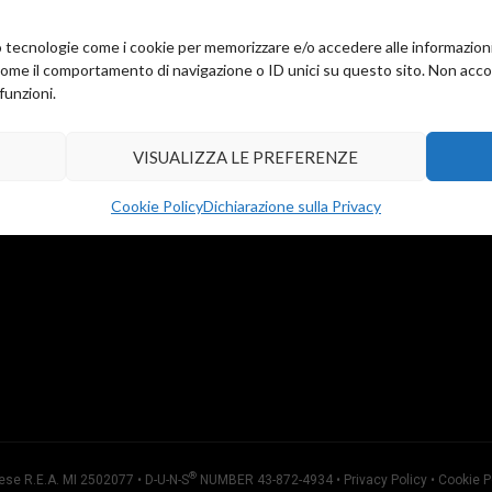
amo tecnologie come i cookie per memorizzare e/o accedere alle informazion
come il comportamento di navigazione o ID unici su questo sito. Non accons
funzioni.
VISUALIZZA LE PREFERENZE
Cookie Policy
Dichiarazione sulla Privacy
®
ese R.E.A. MI 2502077 • D-U-N-S
NUMBER 43-872-4934 •
Privacy Policy
•
Cookie P