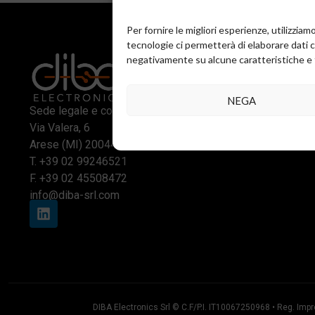
Per fornire le migliori esperienze, utilizzi
tecnologie ci permetterà di elaborare dati 
negativamente su alcune caratteristiche e 
NEGA
Sede legale e commerciale:
Via Valera, 6
Arese (MI) 20044
T.
+39 02 99246521
F. +39 02 45508472
info@diba-srl.com
DIBA Electronics Srl © C.F/P.I. IT10067250968 • Reg. Impr