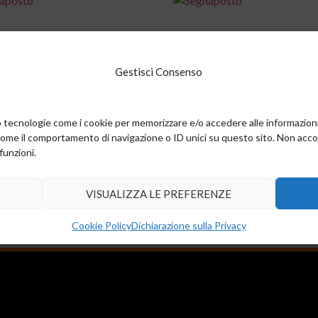
0,00
€
i al carrello
Aggiungi al carrello
Gestisci Consenso
amo tecnologie come i cookie per memorizzare e/o accedere alle informazion
come il comportamento di navigazione o ID unici su questo sito. Non accons
funzioni.
VISUALIZZA LE PREFERENZE
Cookie Policy
Dichiarazione sulla Privacy