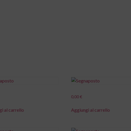
ome
Il metodo
Cosa facciamo
News
0,00
€
i al carrello
Aggiungi al carrello