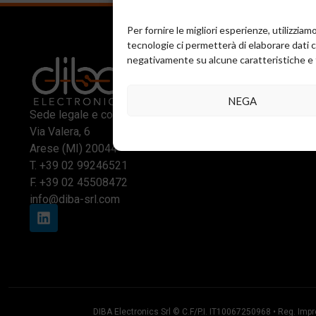
Per fornire le migliori esperienze, utilizzi
tecnologie ci permetterà di elaborare dati 
negativamente su alcune caratteristiche e 
NEGA
Sede legale e commerciale:
Via Valera, 6
Arese (MI) 20044
T.
+39 02 99246521
F. +39 02 45508472
info@diba-srl.com
DIBA Electronics Srl © C.F/P.I. IT10067250968 • Reg. Impr