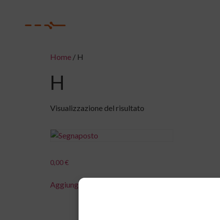
H
Home
/ H
H
Visualizzazione del risultato
0,00
€
Aggiungi al carrello