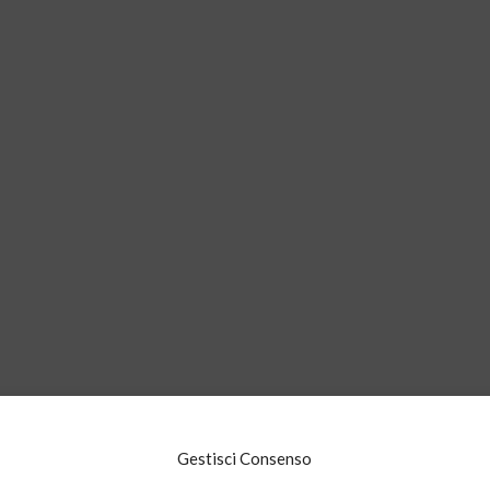
ome
Il metodo
Cosa facciamo
News
Gestisci Consenso