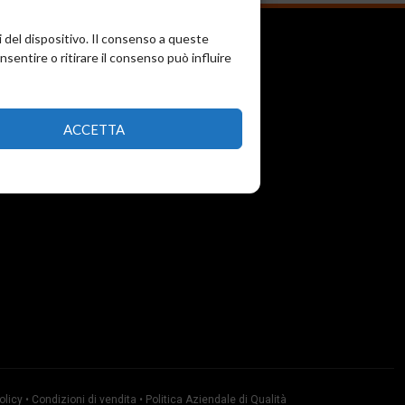
i del dispositivo. Il consenso a queste
entire o ritirare il consenso può influire
ACCETTA
olicy
•
Condizioni di vendita
•
Politica Aziendale di Qualità