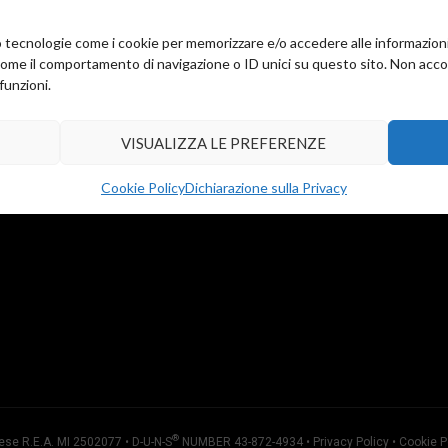
amo tecnologie come i cookie per memorizzare e/o accedere alle informazion
come il comportamento di navigazione o ID unici su questo sito. Non accons
funzioni.
VISUALIZZA LE PREFERENZE
Cookie Policy
Dichiarazione sulla Privacy
®
ese R.E.A. MI 2502077 • D-U-N-S
NUMBER 43-872-4934 •
Privacy Policy
•
Cookie P