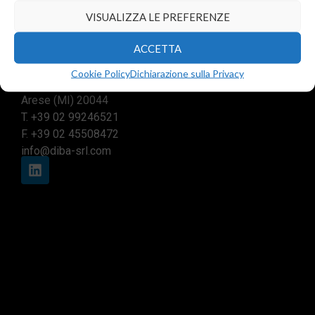
VISUALIZZA LE PREFERENZE
ACCETTA
Sede legale e commerciale:
Cookie Policy
Dichiarazione sulla Privacy
Via Valera, 6
Arese (MI) 20044
T.
+39 02 99246521
F. +39 02 45508472
info@diba-srl.com