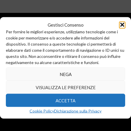
Gestisci Consenso
Per fornire le migliori esperienze, utilizziamo tecnologie come i
cookie per memorizzare e/o accedere alle informazioni del
dispositivo. Il consenso a queste tecnologie ci permetterà di
elaborare dati come il comportamento di navigazione o ID unici su
questo sito. Non acconsentire o ritirare il consenso può influire
Sede legale e commerciale:
negativamente su alcune caratteristiche e funzioni.
Via Valera, 6
Arese (MI) 20044
NEGA
T.
+39 02 99246521
F. +39 02 45508472
VISUALIZZA LE PREFERENZE
info@diba-srl.com
ACCETTA
Cookie Policy
Dichiarazione sulla Privacy