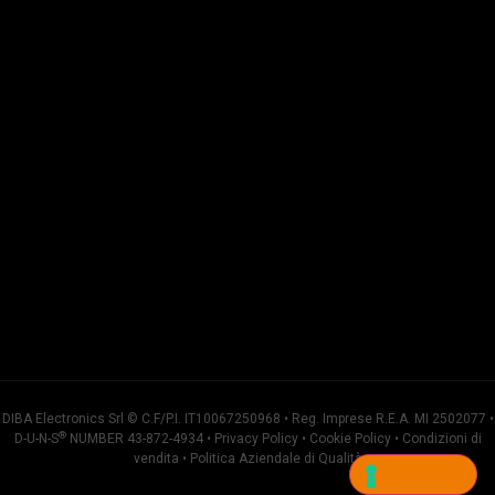
DIBA Electronics Srl © C.F/P.I. IT10067250968 • Reg. Imprese R.E.A. MI 2502077 •
®
D-U-N-S
NUMBER 43-872-4934 •
Privacy Policy
•
Cookie Policy
•
Condizioni di
vendita
•
Politica Aziendale di Qualità