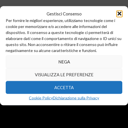
Gestisci Consenso
Per fornire le migliori esperienze, utilizziamo tecnologie come i
cookie per memorizzare e/o accedere alle informazioni del
dispositivo. Il consenso a queste tecnologie ci permetterà di
elaborare dati come il comportamento di navigazione o ID unici su
questo sito. Non acconsentire o ritirare il consenso può influire
negativamente su alcune caratteristiche e funzioni.
Sede legale e commerciale:
NEGA
Via Valera, 6
Arese (MI) 20044
VISUALIZZA LE PREFERENZE
T.
+39 02 99246521
F. +39 02 45508472
ACCETTA
info@diba-srl.com
Cookie Policy
Dichiarazione sulla Privacy