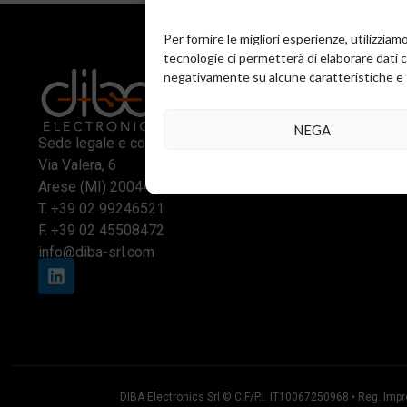
Per fornire le migliori esperienze, utilizzi
tecnologie ci permetterà di elaborare dati 
negativamente su alcune caratteristiche e 
NEGA
Sede legale e commerciale:
Via Valera, 6
Arese (MI) 20044
T.
+39 02 99246521
F. +39 02 45508472
info@diba-srl.com
DIBA Electronics Srl © C.F/P.I. IT10067250968 • Reg. Impr