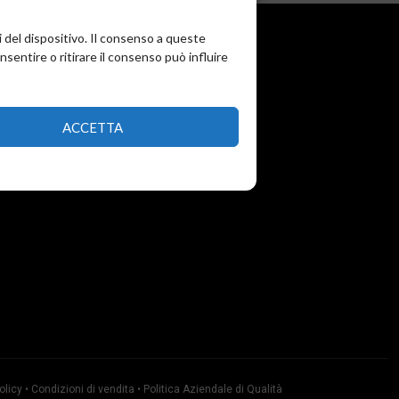
i del dispositivo. Il consenso a queste
entire o ritirare il consenso può influire
ACCETTA
olicy
•
Condizioni di vendita
•
Politica Aziendale di Qualità