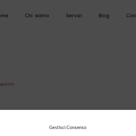
ome
Chi siamo
Servizi
Blog
Cont
i al carrello
Gestisci Consenso