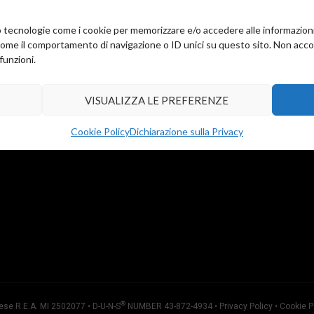
amo tecnologie come i cookie per memorizzare e/o accedere alle informazion
come il comportamento di navigazione o ID unici su questo sito. Non accons
funzioni.
VISUALIZZA LE PREFERENZE
Cookie Policy
Dichiarazione sulla Privacy
®
ese R.E.A. MI 2502077 • D-U-N-S
NUMBER 43-872-4934 •
Privacy Policy
•
Cookie P