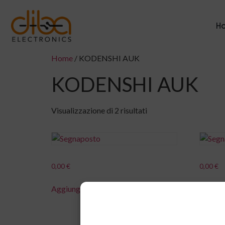
H
Home
/ KODENSHI AUK
KODENSHI AUK
Visualizzazione di 2 risultati
0,00
€
0,00
€
Aggiungi al carrello
Aggiung