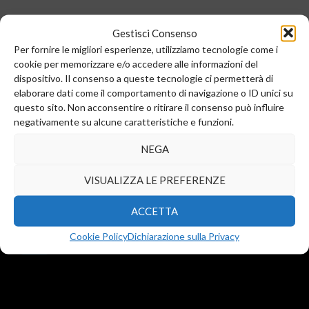
Gestisci Consenso
Per fornire le migliori esperienze, utilizziamo tecnologie come i
cookie per memorizzare e/o accedere alle informazioni del
dispositivo. Il consenso a queste tecnologie ci permetterà di
elaborare dati come il comportamento di navigazione o ID unici su
questo sito. Non acconsentire o ritirare il consenso può influire
negativamente su alcune caratteristiche e funzioni.
Sede legale e commerciale:
NEGA
Via Valera, 6
Arese (MI) 20044
VISUALIZZA LE PREFERENZE
T.
+39 02 99246521
F. +39 02 45508472
ACCETTA
info@diba-srl.com
Cookie Policy
Dichiarazione sulla Privacy