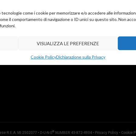
amo tecnologie come i cookie per memorizzare e/o accedere alle informazion
come il comportamento di navigazione o ID unici su questo sito. Non accons
funzioni.
VISUALIZZA LE PREFERENZE
Cookie Policy
Dichiarazione sulla Privacy
®
ese R.E.A. MI 2502077 • D-U-N-S
NUMBER 43-872-4934 •
Privacy Policy
•
Cookie P