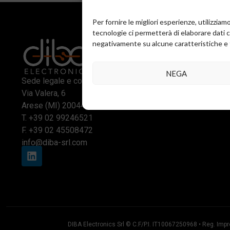
Per fornire le migliori esperienze, utilizzi
tecnologie ci permetterà di elaborare dati 
negativamente su alcune caratteristiche e 
NEGA
Sede legale e commerciale:
Via Valera, 6
Arese (MI) 20044
T.
+39 02 99246521
F. +39 02 45508472
info@diba-srl.com
DIBA Electronics Srl © C.F/P.I. IT10067250968 • Reg. Impr