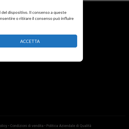
i del dispositivo. Il consenso a queste
entire o ritirare il consenso può influire
ACCETTA
olicy
•
Condizioni di vendita
•
Politica Aziendale di Qualità