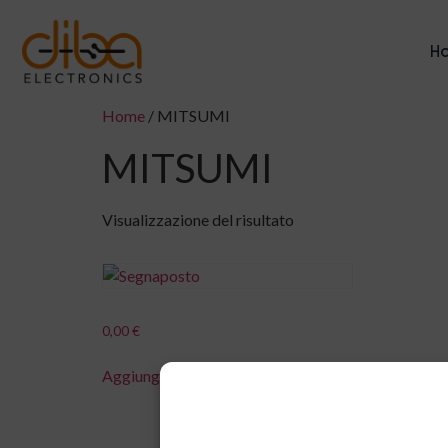
H
Home
/ MITSUMI
MITSUMI
Visualizzazione del risultato
0,00
€
Aggiungi al carrello