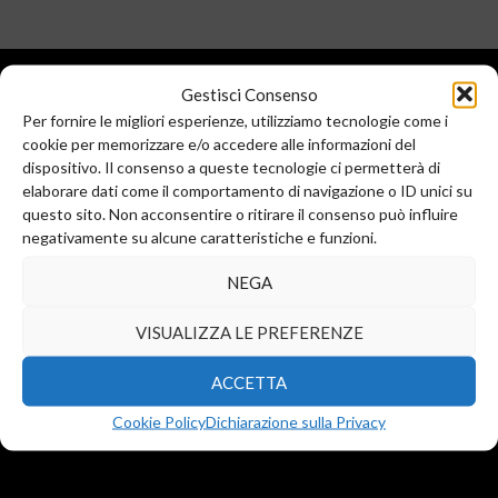
Gestisci Consenso
Per fornire le migliori esperienze, utilizziamo tecnologie come i
cookie per memorizzare e/o accedere alle informazioni del
dispositivo. Il consenso a queste tecnologie ci permetterà di
elaborare dati come il comportamento di navigazione o ID unici su
questo sito. Non acconsentire o ritirare il consenso può influire
Sede legale e commerciale:
negativamente su alcune caratteristiche e funzioni.
Via Valera, 6
Arese (MI) 20044
NEGA
T.
+39 02 99246521
F. +39 02 45508472
VISUALIZZA LE PREFERENZE
info@diba-srl.com
ACCETTA
Cookie Policy
Dichiarazione sulla Privacy