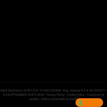
DIBA Electronics Srl © C.F/P.I. IT10067250968 • Reg. Imprese R.E.A. MI 2502077 •
®
D-U-N-S
NUMBER 43-872-4934 •
Privacy Policy
•
Cookie Policy
•
Condizioni di
vendita
•
Politica Aziendale di Qualità