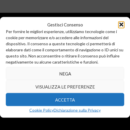
Gestisci Consenso
Per fornire le migliori esperienze, utilizziamo tecnologie come i
cookie per memorizzare e/o accedere alle informazioni del
dispositivo. Il consenso a queste tecnologie ci permetterà di
elaborare dati come il comportamento di navigazione o ID unici su
questo sito. Non acconsentire o ritirare il consenso può influire
Sede legale e commerciale:
negativamente su alcune caratteristiche e funzioni.
Via Valera, 6
Arese (MI) 20044
NEGA
T.
+39 02 99246521
F. +39 02 45508472
VISUALIZZA LE PREFERENZE
info@diba-srl.com
ACCETTA
Cookie Policy
Dichiarazione sulla Privacy