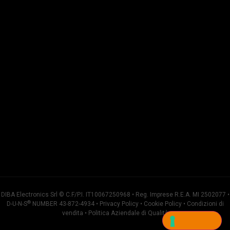
DIBA Electronics Srl © C.F/P.I. IT10067250968 • Reg. Imprese R.E.A. MI 2502077 •
®
D-U-N-S
NUMBER 43-872-4934 •
Privacy Policy
•
Cookie Policy
•
Condizioni di
vendita
•
Politica Aziendale di Qualità