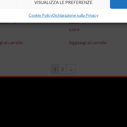
VISUALIZZA LE PREFERENZE
Cookie Policy
Dichiarazione sulla Privacy
E.S FAIR-RITE
FILTRO.S BF2012-L5R5DAC
56017Y0
0805
0,00
€
i al carrello
Aggiungi al carrello
1
2
→