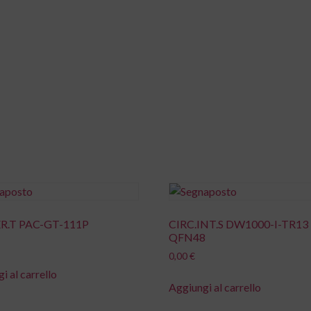
ome
Il metodo
Cosa facciamo
News
R.T PAC-GT-111P
CIRC.INT.S DW1000-I-TR13
QFN48
0,00
€
i al carrello
Aggiungi al carrello