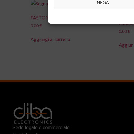
NEGA
FASTON.T M. 90° P.5MM
FERRIT
25080
0,00
€
0,00
€
Aggiungi al carrello
Aggiung
Sede legale e commerciale: