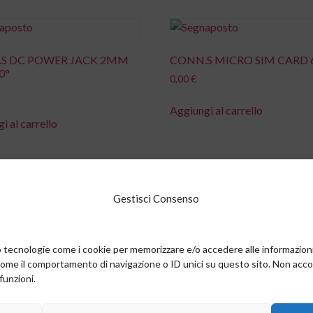
S DC POWER JACK 2MM
CONN.S MICRO SIM CARD 
0°
0,00
€
Aggiungi al carrello
i al carrello
Gestisci Consenso
TTO A MOLLA IMS
DIODO.S RS2MA-13-F DO2
0,00
€
amo tecnologie come i cookie per memorizzare e/o accedere alle informazion
i al carrello
Aggiungi al carrello
come il comportamento di navigazione o ID unici su questo sito. Non accons
funzioni.