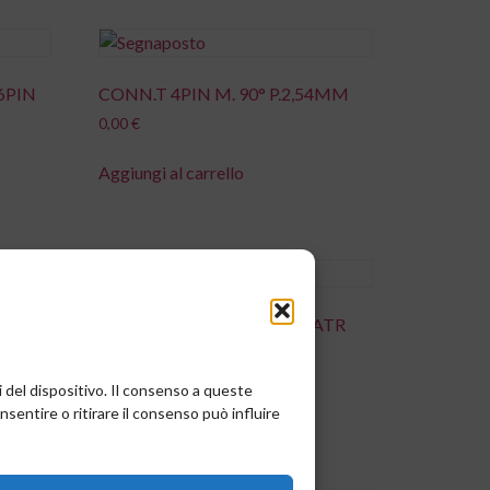
6PIN
CONN.T 4PIN M. 90° P.2,54MM
0,00
€
Aggiungi al carrello
14AC
DIODO.SCHOTTKY.S SK34ATR
DO214AC
0,00
€
i del dispositivo. Il consenso a queste
entire o ritirare il consenso può influire
Aggiungi al carrello