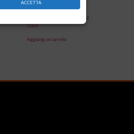
ACCETTA
T/LF
FILTRO.S LIS00077.00 REV.02
0,00
€
Aggiungi al carrello