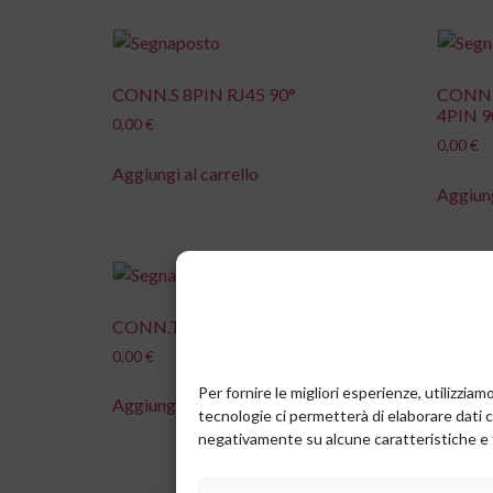
CONN.S 8PIN RJ45 90°
CONN.
4PIN 9
0,00
€
0,00
€
Aggiungi al carrello
Aggiung
CONN.T JACK M. 90° 2,5MM
CONTA
0,00
€
0,00
€
Per fornire le migliori esperienze, utilizzi
Aggiungi al carrello
Aggiung
tecnologie ci permetterà di elaborare dati 
negativamente su alcune caratteristiche e 