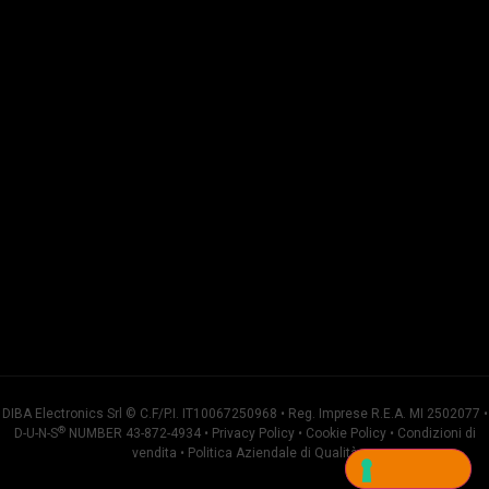
DIBA Electronics Srl © C.F/P.I. IT10067250968 • Reg. Imprese R.E.A. MI 2502077 •
®
D-U-N-S
NUMBER 43-872-4934 •
Privacy Policy
•
Cookie Policy
•
Condizioni di
vendita
•
Politica Aziendale di Qualità