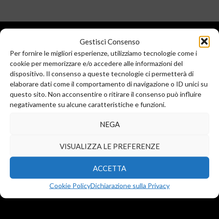
Gestisci Consenso
Per fornire le migliori esperienze, utilizziamo tecnologie come i
cookie per memorizzare e/o accedere alle informazioni del
dispositivo. Il consenso a queste tecnologie ci permetterà di
elaborare dati come il comportamento di navigazione o ID unici su
questo sito. Non acconsentire o ritirare il consenso può influire
Sede legale e commerciale:
negativamente su alcune caratteristiche e funzioni.
Via Valera, 6
Arese (MI) 20044
NEGA
T.
+39 02 99246521
F. +39 02 45508472
VISUALIZZA LE PREFERENZE
info@diba-srl.com
ACCETTA
Cookie Policy
Dichiarazione sulla Privacy