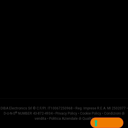
DIBA Electronics Srl © C.F/P.I. IT10067250968 • Reg. Imprese R.E.A. MI 2502077 •
®
D-U-N-S
NUMBER 43-872-4934 •
Privacy Policy
•
Cookie Policy
•
Condizioni di
vendita
•
Politica Aziendale di Qualità