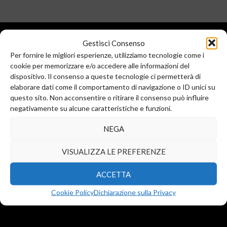
Gestisci Consenso
Per fornire le migliori esperienze, utilizziamo tecnologie come i
cookie per memorizzare e/o accedere alle informazioni del
dispositivo. Il consenso a queste tecnologie ci permetterà di
elaborare dati come il comportamento di navigazione o ID unici su
questo sito. Non acconsentire o ritirare il consenso può influire
Sede legale e commerciale:
negativamente su alcune caratteristiche e funzioni.
Via Valera, 6
Arese (MI) 20044
NEGA
T.
+39 02 99246521
F. +39 02 45508472
VISUALIZZA LE PREFERENZE
info@diba-srl.com
ACCETTA
Cookie Policy
Dichiarazione sulla Privacy