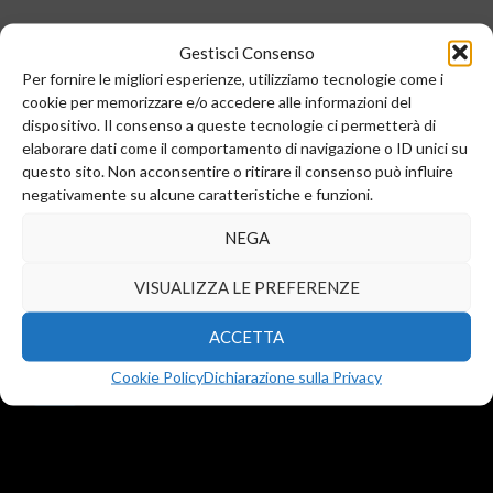
Gestisci Consenso
Per fornire le migliori esperienze, utilizziamo tecnologie come i
cookie per memorizzare e/o accedere alle informazioni del
dispositivo. Il consenso a queste tecnologie ci permetterà di
elaborare dati come il comportamento di navigazione o ID unici su
questo sito. Non acconsentire o ritirare il consenso può influire
negativamente su alcune caratteristiche e funzioni.
Sede legale e commerciale:
NEGA
Via Valera, 6
Arese (MI) 20044
VISUALIZZA LE PREFERENZE
T.
+39 02 99246521
F. +39 02 45508472
ACCETTA
info@diba-srl.com
Cookie Policy
Dichiarazione sulla Privacy