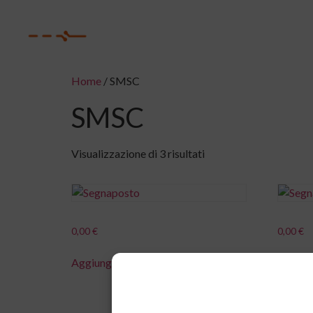
Home
/ SMSC
SMSC
Visualizzazione di 3 risultati
0,00
€
0,00
€
Aggiungi al carrello
Aggiung