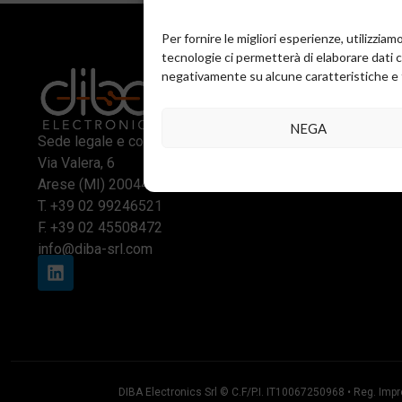
Per fornire le migliori esperienze, utilizzi
tecnologie ci permetterà di elaborare dati 
negativamente su alcune caratteristiche e 
NEGA
Sede legale e commerciale:
Via Valera, 6
Arese (MI) 20044
T.
+39 02 99246521
F. +39 02 45508472
info@diba-srl.com
DIBA Electronics Srl © C.F/P.I. IT10067250968 • Reg. Impr