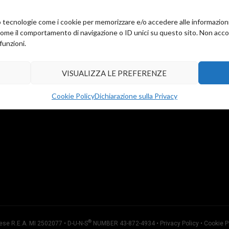
amo tecnologie come i cookie per memorizzare e/o accedere alle informazion
come il comportamento di navigazione o ID unici su questo sito. Non accons
funzioni.
VISUALIZZA LE PREFERENZE
Cookie Policy
Dichiarazione sulla Privacy
®
ese R.E.A. MI 2502077 • D-U-N-S
NUMBER 43-872-4934 •
Privacy Policy
•
Cookie P