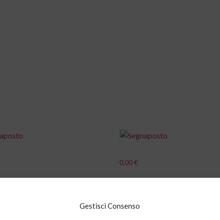
Home
Chi siamo
Servizi_OLD
0,00
€
i al carrello
Aggiungi al carrello
Gestisci Consenso