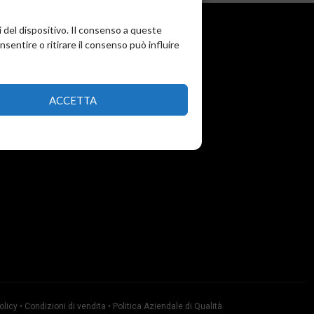
i del dispositivo. Il consenso a queste
entire o ritirare il consenso può influire
ACCETTA
olicy
•
Condizioni di vendita
•
Politica Aziendale di Qualità