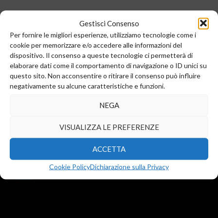
Gestisci Consenso
Per fornire le migliori esperienze, utilizziamo tecnologie come i
cookie per memorizzare e/o accedere alle informazioni del
dispositivo. Il consenso a queste tecnologie ci permetterà di
elaborare dati come il comportamento di navigazione o ID unici su
questo sito. Non acconsentire o ritirare il consenso può influire
negativamente su alcune caratteristiche e funzioni.
Sede legale e commerciale:
NEGA
Via Valera, 6
Arese (MI) 20044
VISUALIZZA LE PREFERENZE
T.
+39 02 99246521
F. +39 02 45508472
ACCETTA
info@diba-srl.com
Cookie Policy
Dichiarazione sulla Privacy