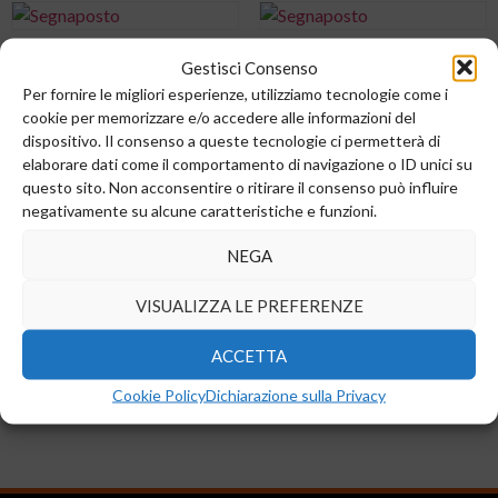
COND.CER.S 470NF X7R
FILTRO.EMI.S
Gestisci Consenso
10% 6,3V 0402
BKP0603HS121-T
Per fornire le migliori esperienze, utilizziamo tecnologie come i
cookie per memorizzare e/o accedere alle informazioni del
0,00
€
0,00
€
dispositivo. Il consenso a queste tecnologie ci permetterà di
elaborare dati come il comportamento di navigazione o ID unici su
Aggiungi al carrello
Aggiungi al carrello
questo sito. Non acconsentire o ritirare il consenso può influire
negativamente su alcune caratteristiche e funzioni.
NEGA
FILTRO.EMI.S
IND.S 47UH 20% 0,44A
VISUALIZZA LE PREFERENZE
BKP1005HS121-T
4X4X1,8
0,00
€
0,00
€
ACCETTA
Cookie Policy
Dichiarazione sulla Privacy
Aggiungi al carrello
Aggiungi al carrello