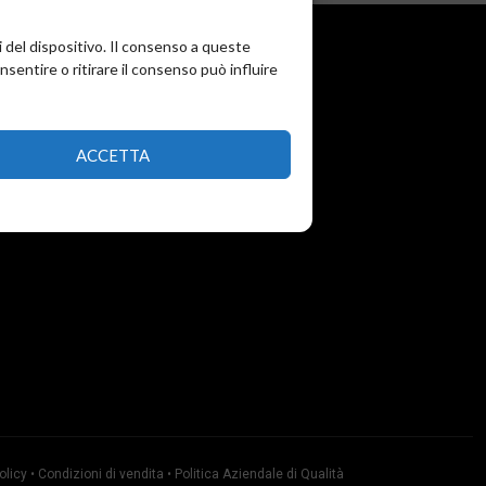
i del dispositivo. Il consenso a queste
entire o ritirare il consenso può influire
ACCETTA
olicy
•
Condizioni di vendita
•
Politica Aziendale di Qualità