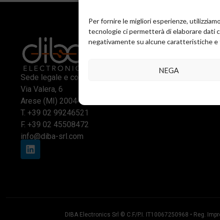
Per fornire le migliori esperienze, utilizzi
tecnologie ci permetterà di elaborare dati 
negativamente su alcune caratteristiche e 
NEGA
Sede legale e commerciale:
Via Valera, 6
Arese (MI) 20044
T.
+39 02 99246521
F. +39 02 45508472
info@diba-srl.com
DIBA Electronics Srl © C.F/P.I. IT10067250968 • Reg. Impr