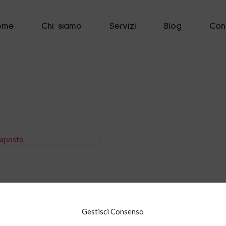
ome
Chi siamo
Servizi
Blog
Cont
i al carrello
Gestisci Consenso