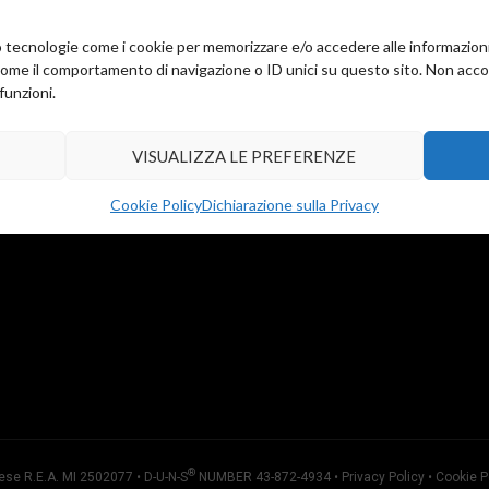
amo tecnologie come i cookie per memorizzare e/o accedere alle informazion
come il comportamento di navigazione o ID unici su questo sito. Non accons
funzioni.
VISUALIZZA LE PREFERENZE
Cookie Policy
Dichiarazione sulla Privacy
®
ese R.E.A. MI 2502077 • D-U-N-S
NUMBER 43-872-4934 •
Privacy Policy
•
Cookie P