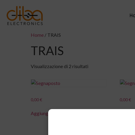
H
Home
/ TRAIS
TRAIS
Visualizzazione di 2 risultati
0,00
€
0,00
€
Aggiungi al carrello
Aggiung