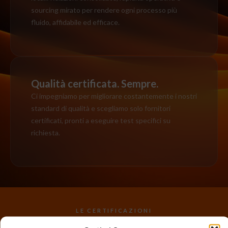
sourcing mirato per rendere ogni processo più
fluido, affidabile ed efficace.
Qualità certificata. Sempre.
Ci impegniamo per migliorare costantemente i nostri
standard di qualità e scegliamo solo fornitori
certificati, pronti a eseguire test specifici su
richiesta.
LE CERTIFICAZIONI