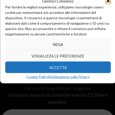
Gestisci Consenso
Per fornire le migliori esperienze, utilizziamo tecnologie come i
cookie per memorizzare e/o accedere alle informazioni del
dispositivo. Il consenso a queste tecnologie ci permetterà di
elaborare dati come il comportamento di navigazione o ID unici su
questo sito. Non acconsentire o ritirare il consenso può influire
negativamente su alcune caratteristiche e funzioni.
NEGA
Componente obsoleto o
VISUALIZZA LE PREFERENZE
introvabile?
ACCETTA
Ci pensiamo noi.
Cookie Policy
Dichiarazione sulla Privacy
Compila il form specificando i vari codici dei componenti
che cerchi, le quantità e l’urgenza.
Un nostro esperto ti contatterà entro 12-24 ore
massimo.