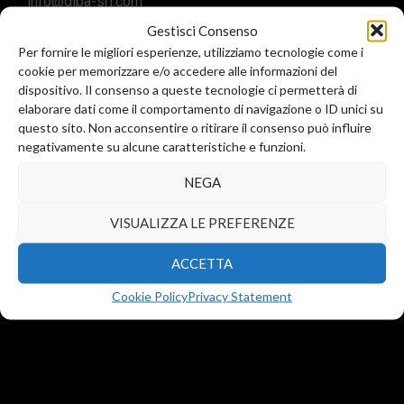
info@diba-srl.com
Gestisci Consenso
Per fornire le migliori esperienze, utilizziamo tecnologie come i
cookie per memorizzare e/o accedere alle informazioni del
Business location:
dispositivo. Il consenso a queste tecnologie ci permetterà di
Via Reggio Emilia 34
elaborare dati come il comportamento di navigazione o ID unici su
Assago (MI) 20090
questo sito. Non acconsentire o ritirare il consenso può influire
T.
+39 02 23052013
negativamente su alcune caratteristiche e funzioni.
T.
+39 02 23052409
NEGA
VISUALIZZA LE PREFERENZE
ACCETTA
Cookie Policy
Privacy Statement