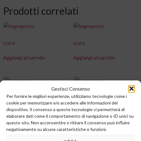
Prodotti correlati
0,00
€
0,00
€
Aggiungi al carrello
Aggiungi al carrello
Gestisci Consenso
Per fornire le migliori esperienze, utilizziamo tecnologie come i
0,00
€
0,00
€
cookie per memorizzare e/o accedere alle informazioni del
dispositivo. Il consenso a queste tecnologie ci permetterà di
Aggiungi al carrello
Aggiungi al carrello
elaborare dati come il comportamento di navigazione o ID unici su
questo sito. Non acconsentire o ritirare il consenso può influire
negativamente su alcune caratteristiche e funzioni.