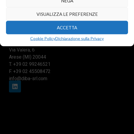
NEGA
VISUALIZZA LE PREFERENZE
ACCETTA
Cookie Policy
Dichiarazione sulla Privacy
Sede legale e commerciale:
Via Valera, 6
Arese (MI) 20044
T.
+39 02 99246521
F. +39 02 45508472
info@diba-srl.com