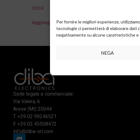
0,00
€
0,00
€
Per fornire le migliori esperienze, utilizzi
Aggiungi al carrello
Aggiung
tecnologie ci permetterà di elaborare dati 
negativamente su alcune caratteristiche e 
NEGA
Sede legale e commerciale:
Via Valera, 6
Arese (MI) 20044
T.
+39 02 99246521
F. +39 02 45508472
info@diba-srl.com