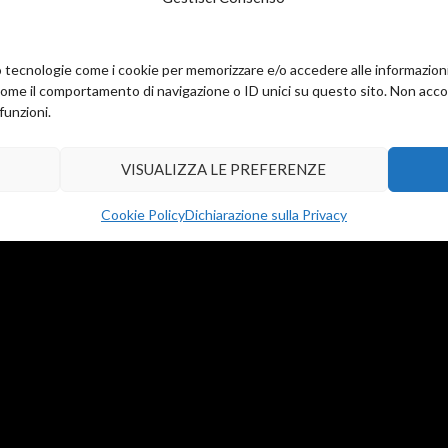
0,00
€
amo tecnologie come i cookie per memorizzare e/o accedere alle informazion
i al carrello
Aggiungi al carrello
come il comportamento di navigazione o ID unici su questo sito. Non accons
funzioni.
VISUALIZZA LE PREFERENZE
Cookie Policy
Dichiarazione sulla Privacy