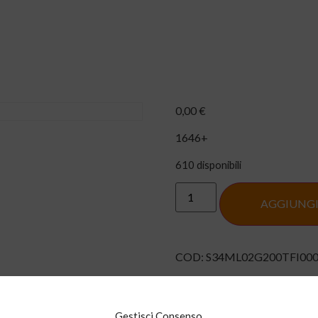
Home
Chi siamo
Servizi_OLD
0,00
€
1646+
610 disponibili
AGGIUNGI
COD:
S34ML02G200TFI00
Gestisci Consenso