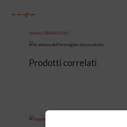
Home
/
SPANSION
/
Prodotti correlati