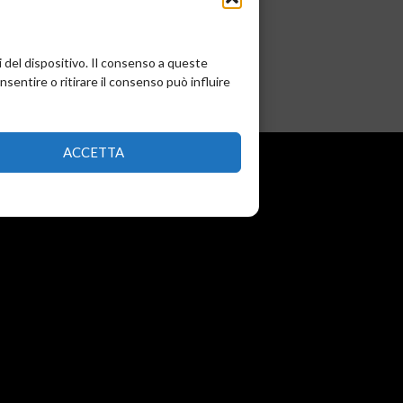
0,00
€
i del dispositivo. Il consenso a queste
Aggiungi al carrello
entire o ritirare il consenso può influire
ACCETTA