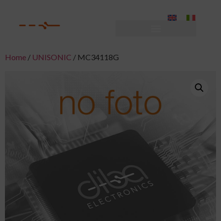
Home
/
UNISONIC
/ MC34118G