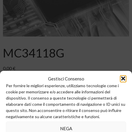
MC34118G
0,00
€
Gestisci Consenso
ODT6
Per fornire le migliori esperienze, utilizziamo tecnologie come i
2000 disponibili
cookie per memorizzare e/o accedere alle informazioni del
dispositivo. Il consenso a queste tecnologie ci permetterà di
elaborare dati come il comportamento di navigazione o ID unici su
AGGIUNGI AL CARRELLO
questo sito. Non acconsentire o ritirare il consenso può influire
negativamente su alcune caratteristiche e funzioni.
NEGA
COD:
MC34118G
Categoria:
UNISONIC