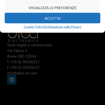
VISUALIZZA LE PREFERENZE
ACCETTA
Cookie Policy
Dichiarazione sulla Privacy
Sede legale e commerciale:
Via Valera, 6
Arese (MI) 20044
T.
+39 02 99246521
F. +39 02 45508472
info@diba-srl.com