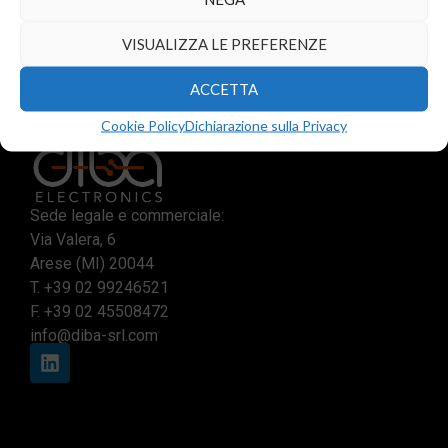
VISUALIZZA LE PREFERENZE
ACCETTA
Cookie Policy
Dichiarazione sulla Privacy
Sede legale e commerciale:
Via Valera, 6
Arese (MI) 20044
T.
+39 02 99246521
F. +39 02 45508472
info@diba-srl.com