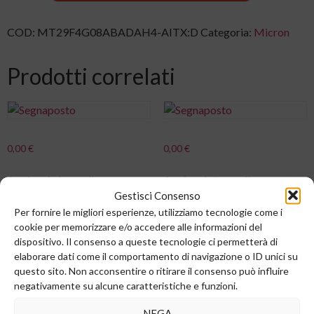
COD:
MT29F4G08ABADAH4-AITX:D
Categoria:
Micron
Prodotti correlati
0,00
€
0,00
€
Aggiungi al carrello
Aggiungi al carrello
Gestisci Consenso
Per fornire le migliori esperienze, utilizziamo tecnologie come i
cookie per memorizzare e/o accedere alle informazioni del
dispositivo. Il consenso a queste tecnologie ci permetterà di
elaborare dati come il comportamento di navigazione o ID unici su
0,00
€
0,00
€
questo sito. Non acconsentire o ritirare il consenso può influire
negativamente su alcune caratteristiche e funzioni.
Aggiungi al carrello
Aggiungi al carrello
NEGA