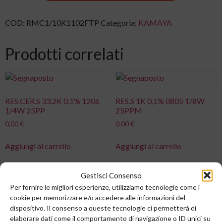
COD:
RMC1/10K1102FTP
Categoria:
KAMAYA
Prodotti correlati
RES.CER.S 33,2K 0,1% 1206
RES.S 1K 0,1% 0805 1/8W
1/4W 25PP
25PPM
0,00
€
0,00
€
Aggiungi al carrello
Aggiungi al carrello
Gestisci Consenso
Per fornire le migliori esperienze, utilizziamo tecnologie come i
cookie per memorizzare e/o accedere alle informazioni del
RES.CER.S 22K 5% 0402
RES.CER.S 1,5K 0,1% 0805
dispositivo. Il consenso a queste tecnologie ci permetterà di
0,063W 200PPM
1/8W 25PPM
elaborare dati come il comportamento di navigazione o ID unici su