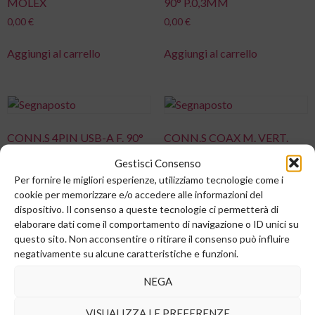
MOLEX
90° P.0,3MM
0,00
€
0,00
€
Aggiungi al carrello
Aggiungi al carrello
CONN.S 4PIN USB-A F. 90°
CONN.S COAX M. VERT.
***
0,00
€
Gestisci Consenso
0,00
€
Per fornire le migliori esperienze, utilizziamo tecnologie come i
Aggiungi al carrello
cookie per memorizzare e/o accedere alle informazioni del
Aggiungi al carrello
dispositivo. Il consenso a queste tecnologie ci permetterà di
elaborare dati come il comportamento di navigazione o ID unici su
questo sito. Non acconsentire o ritirare il consenso può influire
negativamente su alcune caratteristiche e funzioni.
NEGA
CONN.T 3PIN F. VERT.
CONN.T 8PIN RJ45 F. 90°
P.3MM
****
VISUALIZZA LE PREFERENZE