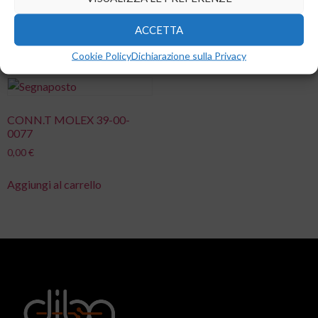
0,00
€
0,00
€
ACCETTA
Aggiungi al carrello
Aggiungi al carrello
Cookie Policy
Dichiarazione sulla Privacy
CONN.T MOLEX 39-00-
0077
0,00
€
Aggiungi al carrello