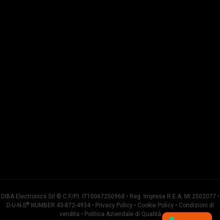
DIBA Electronics Srl © C.F/P.I. IT10067250968 • Reg. Imprese R.E.A. MI 2502077 •
®
D-U-N-S
NUMBER 43-872-4934 •
Privacy Policy
•
Cookie Policy
•
Condizioni di
vendita
•
Politica Aziendale di Qualità