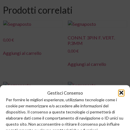
Prodotti correlati
CONN.T 3PIN F. VERT.
0,00
€
P.3MM
0,00
€
Aggiungi al carrello
Aggiungi al carrello
Gestisci Consenso
CONN.S 12PIN M. VERT.
Per fornire le migliori esperienze, utilizziamo tecnologie come i
0,00
€
MOLEX
cookie per memorizzare e/o accedere alle informazioni del
dispositivo. Il consenso a queste tecnologie ci permetterà di
0,00
€
Aggiungi al carrello
elaborare dati come il comportamento di navigazione o ID unici su
questo sito. Non acconsentire o ritirare il consenso può influire
Aggiungi al carrello
negativamente su alcune caratteristiche e funzioni.