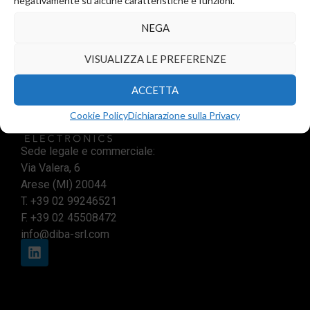
NEGA
VISUALIZZA LE PREFERENZE
ACCETTA
Cookie Policy
Dichiarazione sulla Privacy
Sede legale e commerciale:
Via Valera, 6
Arese (MI) 20044
T.
+39 02 99246521
F. +39 02 45508472
info@diba-srl.com