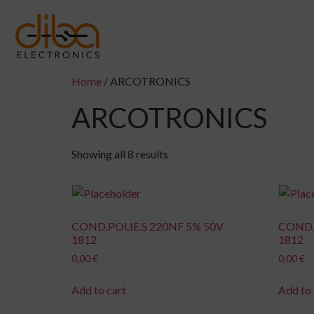
Home
/ ARCOTRONICS
ARCOTRONICS
Showing all 8 results
COND.POLIE.S 220NF 5% 50V
COND.
1812
1812
0,00
€
0,00
€
Add to cart
Add to 