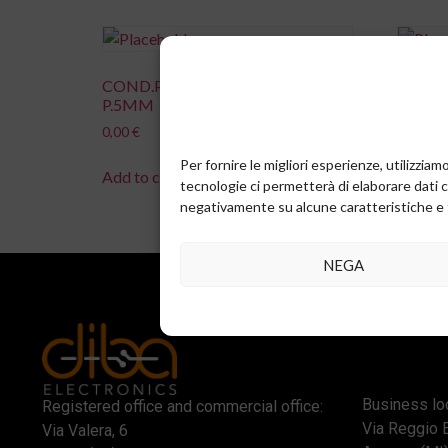
COND.POLIE.T 2,2NF 5% 100V
COND.
P.5MM
P.5M
0,00
€
0,00
€
Per fornire le migliori esperienze, utilizzi
Add to cart
Add to 
tecnologie ci permetterà di elaborare dati 
negativamente su alcune caratteristiche e 
NEGA
Business loc
Registered office and commercial office:
Via Reggio 
Via Valera, 6