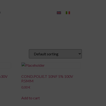
s
630V
COND.POLIE.T 10NF 5% 100V
P.5MM
0,00
€
Add to cart