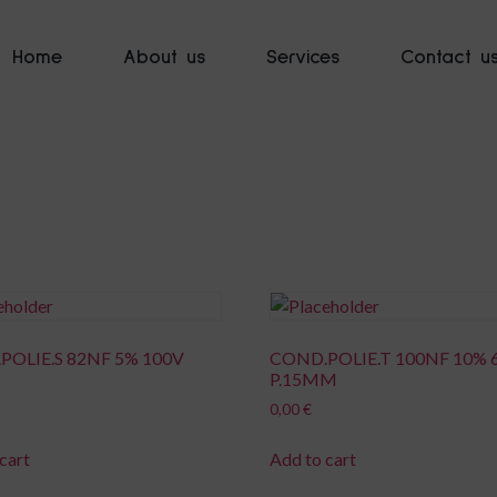
Home
About us
Services
Contact u
POLIE.S 82NF 5% 100V
COND.POLIE.T 100NF 10% 
P.15MM
0,00
€
cart
Add to cart