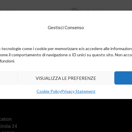
POLIE.T 220NF 5% 100V
COND.POLIE.T 47NF 10% 4
Gestisci Consenso
M
P.10MM
0,00
€
amo tecnologie come i cookie per memorizzare e/o accedere alle informazion
cart
Add to cart
come il comportamento di navigazione o ID unici su questo sito. Non accons
funzioni.
VISUALIZZA LE PREFERENZE
Cookie Policy
Privacy Statement
ation:
Emilia 34