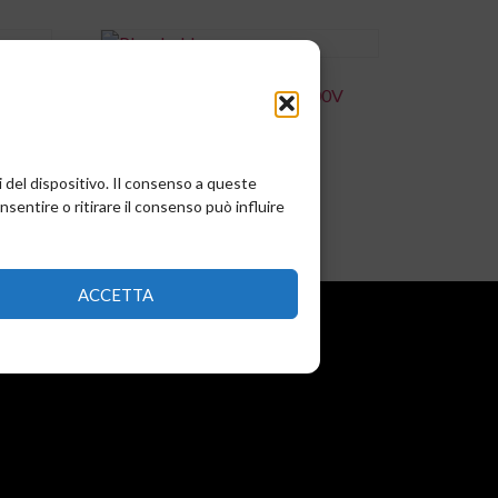
00V
COND.POLIE.T 47NF 5% 100V
P.5MM
0,00
€
i del dispositivo. Il consenso a queste
Add to cart
entire o ritirare il consenso può influire
ACCETTA