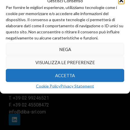
Gestisci Consenso
Per fornire le migliori esperienze, utilizziamo tecnologie come i
Add to cart
cookie per memorizzare e/o accedere alle informazioni del
dispositivo. Il consenso a queste tecnologie ci permetterà di
elaborare dati come il comportamento di navigazione o ID unici su
questo sito. Non acconsentire o ritirare il consenso può influire
negativamente su alcune caratteristiche e funzioni.
NEGA
VISUALIZZA LE PREFERENZE
ACCETTA
Registered office and commercial office:
Via Valera, 6
Cookie Policy
Privacy Statement
Arese (MI) 20044
T.
+39 02 99246521
F. +39 02 45508472
info@diba-srl.com