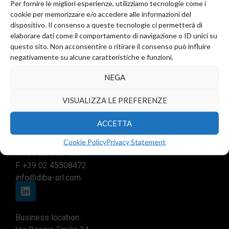
Per fornire le migliori esperienze, utilizziamo tecnologie come i
cookie per memorizzare e/o accedere alle informazioni del
dispositivo. Il consenso a queste tecnologie ci permetterà di
elaborare dati come il comportamento di navigazione o ID unici su
questo sito. Non acconsentire o ritirare il consenso può influire
negativamente su alcune caratteristiche e funzioni.
NEGA
VISUALIZZA LE PREFERENZE
Registered office and commercial office:
ACCETTA
Via Valera, 6
Arese (MI) 20044
Cookie Policy
Privacy Statement
T.
+39 02 99246521
F. +39 02 45508472
info@diba-srl.com
Business location: