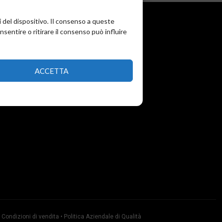
i del dispositivo. Il consenso a queste
entire o ritirare il consenso può influire
ACCETTA
•
Condizioni di vendita
•
Politica Aziendale di Qualità