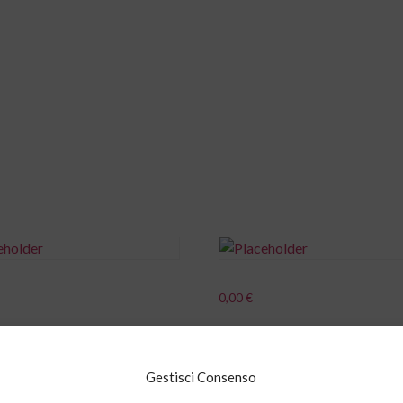
NEW02
About Us NEW
Services
Blog
0,00
€
cart
Add to cart
Gestisci Consenso