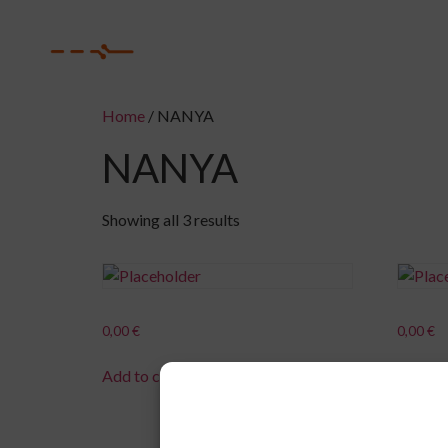
Home
Home
/ NANYA
NANYA
Showing all 3 results
0,00
€
0,00
€
Add to cart
Add to 