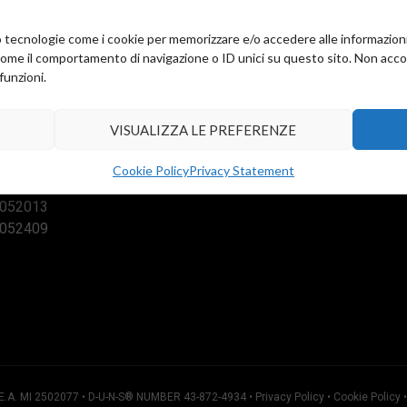
amo tecnologie come i cookie per memorizzare e/o accedere alle informazion
come il comportamento di navigazione o ID unici su questo sito. Non accons
funzioni.
VISUALIZZA LE PREFERENZE
ation:
Emilia 34
Cookie Policy
Privacy Statement
) 20090
3052013
3052409
R.E.A. MI 2502077 • D-U-N-S® NUMBER 43-872-4934 •
Privacy Policy
•
Cookie Policy