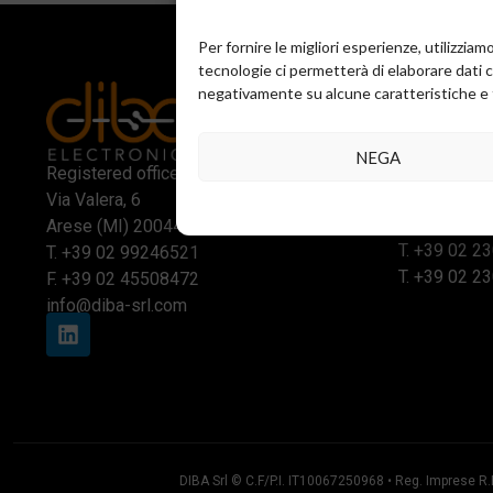
Per fornire le migliori esperienze, utilizzi
tecnologie ci permetterà di elaborare dati 
negativamente su alcune caratteristiche e 
NEGA
Business loc
Registered office and commercial office:
Via Reggio 
Via Valera, 6
Assago (MI
Arese (MI) 20044
T.
+39 02 2
T.
+39 02 99246521
T.
+39 02 2
F. +39 02 45508472
info@diba-srl.com
DIBA Srl © C.F/P.I. IT10067250968 • Reg. Imprese 