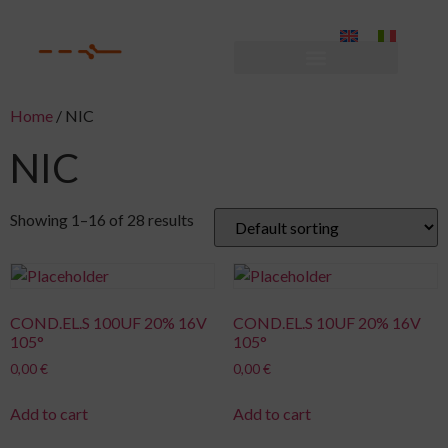
Home
/ NIC
NIC
Showing 1–16 of 28 results
COND.EL.S 100UF 20% 16V
COND.EL.S 10UF 20% 16V
105°
105°
0,00
€
0,00
€
Add to cart
Add to cart