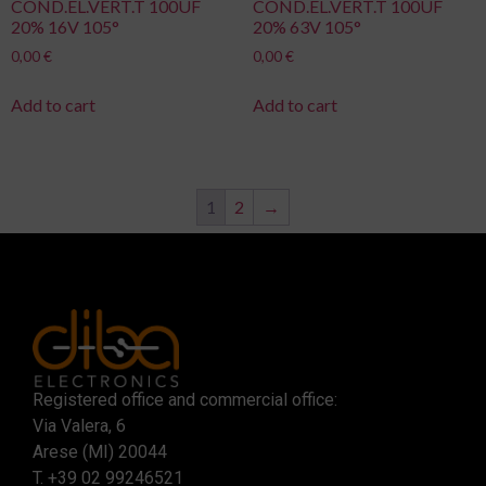
COND.EL.VERT.T 100UF
COND.EL.VERT.T 100UF
20% 16V 105°
20% 63V 105°
0,00
€
0,00
€
Add to cart
Add to cart
1
2
→
Registered office and commercial office:
Via Valera, 6
Arese (MI) 20044
T.
+39 02 99246521