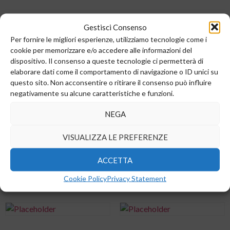
COND.EL.S 470UF 20% 16V
COND.EL.S 470UF 20% 16V
105°
105° A
Gestisci Consenso
Per fornire le migliori esperienze, utilizziamo tecnologie come i
0,00
€
0,00
€
cookie per memorizzare e/o accedere alle informazioni del
dispositivo. Il consenso a queste tecnologie ci permetterà di
Add to cart
Add to cart
elaborare dati come il comportamento di navigazione o ID unici su
questo sito. Non acconsentire o ritirare il consenso può influire
negativamente su alcune caratteristiche e funzioni.
NEGA
COND.EL.S 470UF 20% 16V
COND.EL.S 47UF 20% 16V
105° LIMP
105°
VISUALIZZA LE PREFERENZE
0,00
€
0,00
€
ACCETTA
Add to cart
Add to cart
Cookie Policy
Privacy Statement