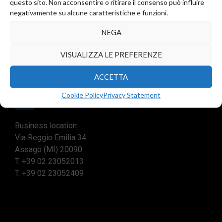
questo sito. Non acconsentire o ritirare il consenso può influire
negativamente su alcune caratteristiche e funzioni.
Registered office and commercial office:
NEGA
Via Valera, 6
Arese (MI) 20044
VISUALIZZA LE PREFERENZE
T.
+39 02 99246521
F. +39 02 45508472
ACCETTA
info@diba-srl.com
Cookie Policy
Privacy Statement
Business location:
Via Reggio Emilia 34
Assago (MI) 20090
T.
+39 02 23052013
T.
+39 02 23052409