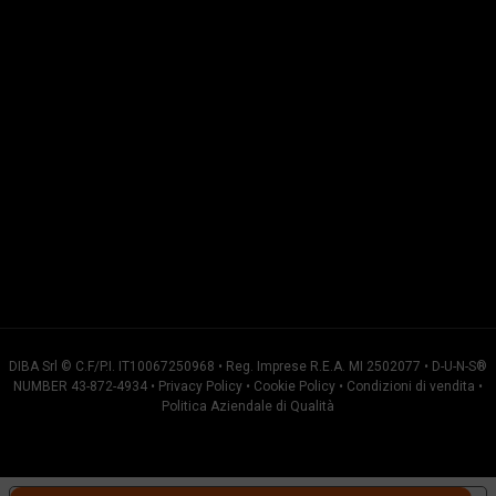
DIBA Srl © C.F/P.I. IT10067250968 • Reg. Imprese R.E.A. MI 2502077 • D-U-N-S®
NUMBER 43-872-4934 •
Privacy Policy
•
Cookie Policy
•
Condizioni di vendita
•
Politica Aziendale di Qualità