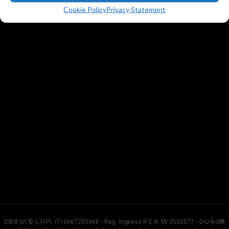
T.
+39 02 23052409
Cookie Policy
Privacy Statement
DIBA Srl © C.F/P.I. IT10067250968 • Reg. Imprese R.E.A. MI 2502077 • D-U-N-S®