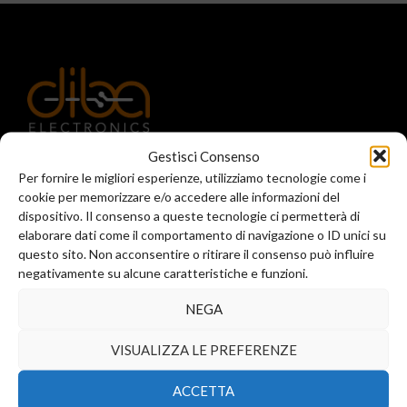
Registered office and commercial office:
Gestisci Consenso
Via Valera, 6
Per fornire le migliori esperienze, utilizziamo tecnologie come i
Arese (MI) 20044
cookie per memorizzare e/o accedere alle informazioni del
T.
+39 02 99246521
dispositivo. Il consenso a queste tecnologie ci permetterà di
F. +39 02 45508472
elaborare dati come il comportamento di navigazione o ID unici su
info@diba-srl.com
questo sito. Non acconsentire o ritirare il consenso può influire
negativamente su alcune caratteristiche e funzioni.
NEGA
Business location:
Via Reggio Emilia 34
VISUALIZZA LE PREFERENZE
Assago (MI) 20090
T.
+39 02 23052013
ACCETTA