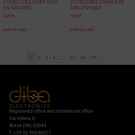
COND.CER.S 120PF NPO
COND.CER.S 150NF X7R
5% 50V 0402
10% 25V 0603
0,00
€
0,00
€
Add to cart
Add to cart
1
2
3
4
…
17
18
19
→
Registered office and commercial office:
Via Valera, 6
Arese (MI) 20044
T.
+39 02 99246521