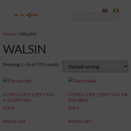
Home
/ WALSIN
WALSIN
Showing 1–16 of 295 results
COND.CER.S 1,2PF COG
COND.CER.S 1,5NF COG 5%
+-0,25PF 50V
50V 0805
0,00
€
0,00
€
Add to cart
Add to cart