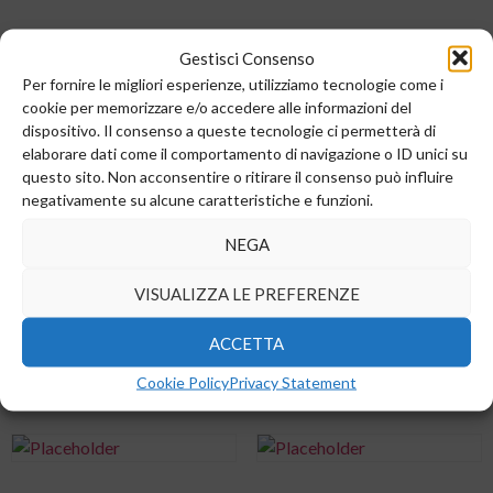
COND.CER.S 10NF X7R 10%
COND.CER.S 10NF X7R 5%
16V 0603
50V 0603
Gestisci Consenso
Per fornire le migliori esperienze, utilizziamo tecnologie come i
0,00
€
0,00
€
cookie per memorizzare e/o accedere alle informazioni del
dispositivo. Il consenso a queste tecnologie ci permetterà di
Add to cart
Add to cart
elaborare dati come il comportamento di navigazione o ID unici su
questo sito. Non acconsentire o ritirare il consenso può influire
negativamente su alcune caratteristiche e funzioni.
NEGA
COND.CER.S 10PF COG 1%
COND.CER.S 120PF C0G 1%
50V 0402
50V 0402
VISUALIZZA LE PREFERENZE
0,00
€
0,00
€
ACCETTA
Add to cart
Add to cart
Cookie Policy
Privacy Statement