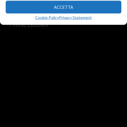
Via Reggio Emilia 34
ACCETTA
Assago (MI) 20090
Cookie Policy
Privacy Statement
T.
+39 02 23052013
T.
+39 02 23052409