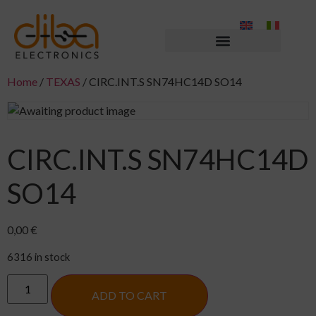
Home
/
TEXAS
/ CIRC.INT.S SN74HC14D SO14
CIRC.INT.S SN74HC14D
SO14
0,00
€
6316 in stock
ADD TO CART