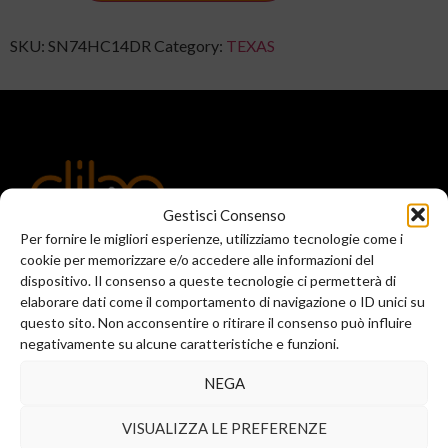
SKU:
SN74HC14DR
Category:
TEXAS
Gestisci Consenso
Per fornire le migliori esperienze, utilizziamo tecnologie come i
Registered office and commercial office:
cookie per memorizzare e/o accedere alle informazioni del
Via Valera, 6
dispositivo. Il consenso a queste tecnologie ci permetterà di
Arese (MI) 20044
elaborare dati come il comportamento di navigazione o ID unici su
T.
+39 02 99246521
questo sito. Non acconsentire o ritirare il consenso può influire
F. +39 02 45508472
negativamente su alcune caratteristiche e funzioni.
info@diba-srl.com
NEGA
VISUALIZZA LE PREFERENZE
Business location: