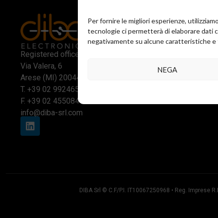
Per fornire le migliori esperienze, utilizzi
tecnologie ci permetterà di elaborare dati 
negativamente su alcune caratteristiche e 
Business loc
Registered office and commercial office:
Via Reggio 
Via Valera, 6
NEGA
Assago (MI
Arese (MI) 20044
T.
+39 02 2
T.
+39 02 99246521
T.
+39 02 2
F. +39 02 45508472
info@diba-srl.com
DIBA Srl © C.F/P.I. IT10067250968 • Reg. Imprese 