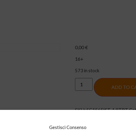
Home
About us
Se
0,00
€
16+
573 in stock
ADD TO C
SKU:
SC1565IST-1.8TRT
Ca
Gestisci Consenso