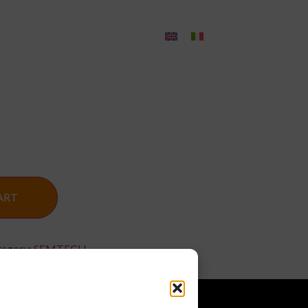
rvices
Contact us
ART
tegory:
SEMTECH