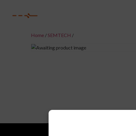
Home
/
SEMTECH
/