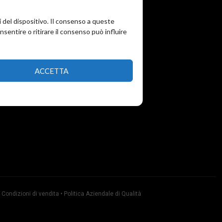
i del dispositivo. Il consenso a queste
entire o ritirare il consenso può influire
ACCETTA
•
Condizioni di vendita
•
Politica Aziendale di Qualità