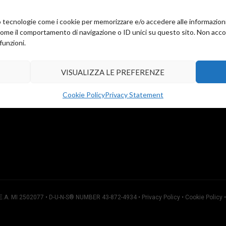
amo tecnologie come i cookie per memorizzare e/o accedere alle informazion
come il comportamento di navigazione o ID unici su questo sito. Non accons
funzioni.
ation:
Emilia 34
VISUALIZZA LE PREFERENZE
) 20090
3052013
Cookie Policy
Privacy Statement
3052409
R.E.A. MI 2502077 • D-U-N-S® NUMBER 43-872-4934 •
Privacy Policy
•
Cookie Policy