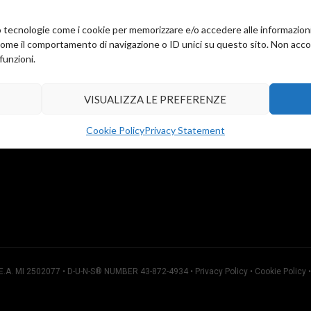
amo tecnologie come i cookie per memorizzare e/o accedere alle informazion
come il comportamento di navigazione o ID unici su questo sito. Non accons
funzioni.
ation:
Emilia 34
VISUALIZZA LE PREFERENZE
) 20090
3052013
Cookie Policy
Privacy Statement
3052409
R.E.A. MI 2502077 • D-U-N-S® NUMBER 43-872-4934 •
Privacy Policy
•
Cookie Policy