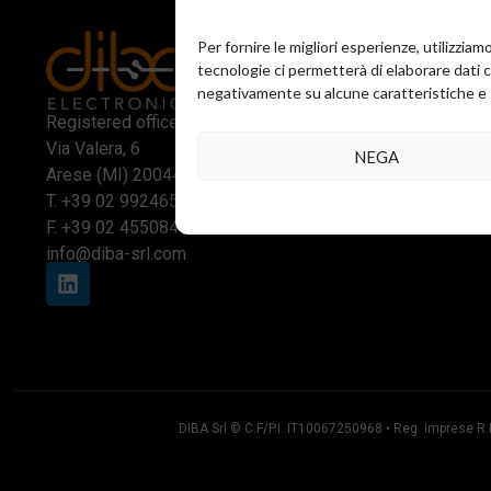
Per fornire le migliori esperienze, utilizzi
tecnologie ci permetterà di elaborare dati 
negativamente su alcune caratteristiche e 
Business loc
Registered office and commercial office:
Via Reggio 
Via Valera, 6
NEGA
Assago (MI
Arese (MI) 20044
T.
+39 02 2
T.
+39 02 99246521
T.
+39 02 2
F. +39 02 45508472
info@diba-srl.com
DIBA Srl © C.F/P.I. IT10067250968 • Reg. Imprese 