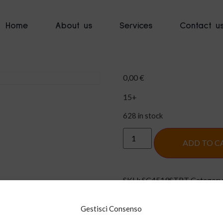
Home
About us
Services
Contact u
0,00
€
15+
628 in stock
ADD TO C
SKU:
SC4519STRT
Category
Gestisci Consenso