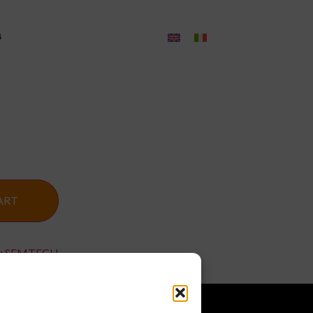
s
ART
:
SEMTECH