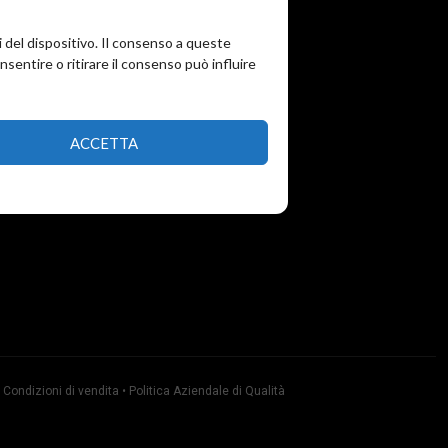
i del dispositivo. Il consenso a queste
entire o ritirare il consenso può influire
ACCETTA
•
Condizioni di vendita
•
Politica Aziendale di Qualità