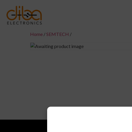
Home
/
SEMTECH
/